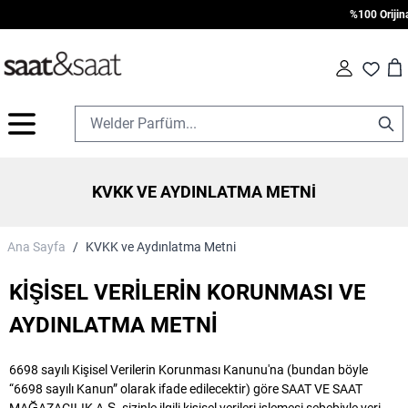
%100 Orijinal • 
Car
Fav
İçeriğe geç
KVKK VE AYDINLATMA METNI
Ana Sayfa
/
KVKK ve Aydınlatma Metni
KİŞİSEL VERİLERİN KORUNMASI VE
AYDINLATMA METNİ
6698 sayılı Kişisel Verilerin Korunması Kanunu'na (bundan böyle
“6698 sayılı Kanun” olarak ifade edilecektir) göre SAAT VE SAAT