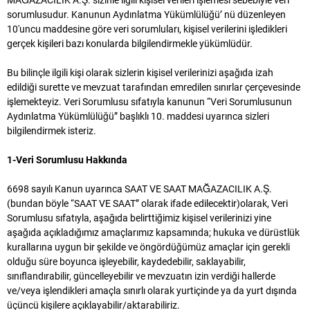
MAĞAZACILIK A.Ş. sizinle ilgili kişisel verileri işlemesi sebebiyle veri
sorumlusudur. Kanunun Aydınlatma Yükümlülüğü’ nü düzenleyen
10'uncu maddesine göre veri sorumluları, kişisel verilerini işledikleri
gerçek kişileri bazı konularda bilgilendirmekle yükümlüdür.
Bu bilinçle ilgili kişi olarak sizlerin kişisel verilerinizi aşağıda izah
edildiği surette ve mevzuat tarafından emredilen sınırlar çerçevesinde
işlemekteyiz. Veri Sorumlusu sıfatıyla kanunun “Veri Sorumlusunun
Aydınlatma Yükümlülüğü” başlıklı 10. maddesi uyarınca sizleri
bilgilendirmek isteriz.
1-Veri Sorumlusu Hakkında
6698 sayılı Kanun uyarınca SAAT VE SAAT MAĞAZACILIK A.Ş.
(bundan böyle “SAAT VE SAAT” olarak ifade edilecektir)olarak, Veri
Sorumlusu sıfatıyla, aşağıda belirttiğimiz kişisel verilerinizi yine
aşağıda açıkladığımız amaçlarımız kapsamında; hukuka ve dürüstlük
kurallarına uygun bir şekilde ve öngördüğümüz amaçlar için gerekli
olduğu süre boyunca işleyebilir, kaydedebilir, saklayabilir,
sınıflandırabilir, güncelleyebilir ve mevzuatın izin verdiği hallerde
ve/veya işlendikleri amaçla sınırlı olarak yurtiçinde ya da yurt dışında
üçüncü kişilere açıklayabilir/aktarabiliriz.