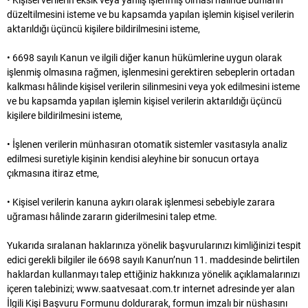
• Kişisel verilerin eksik veya yanlış işlenmiş olması hâlinde bunların
düzeltilmesini isteme ve bu kapsamda yapılan işlemin kişisel verilerin
aktarıldığı üçüncü kişilere bildirilmesini isteme,
• 6698 sayılı Kanun ve ilgili diğer kanun hükümlerine uygun olarak
işlenmiş olmasına rağmen, işlenmesini gerektiren sebeplerin ortadan
kalkması hâlinde kişisel verilerin silinmesini veya yok edilmesini isteme
ve bu kapsamda yapılan işlemin kişisel verilerin aktarıldığı üçüncü
kişilere bildirilmesini isteme,
• İşlenen verilerin münhasıran otomatik sistemler vasıtasıyla analiz
edilmesi suretiyle kişinin kendisi aleyhine bir sonucun ortaya
çıkmasına itiraz etme,
• Kişisel verilerin kanuna aykırı olarak işlenmesi sebebiyle zarara
uğraması hâlinde zararın giderilmesini talep etme.
Yukarıda sıralanan haklarınıza yönelik başvurularınızı kimliğinizi tespit
edici gerekli bilgiler ile 6698 sayılı Kanun’nun 11. maddesinde belirtilen
haklardan kullanmayı talep ettiğiniz hakkınıza yönelik açıklamalarınızı
içeren talebinizi; www.saatvesaat.com.tr internet adresinde yer alan
İlgili Kişi Başvuru Formunu doldurarak, formun imzalı bir nüshasını