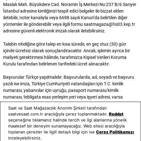
Maslak Mah. Büyükdere Cad. Noramin İş Merkezi No:237 B/6 Sarıyer
İstanbul adresine kimliğinizi tespit edici belgeler ile bizzat elden
iletebilir, noter kanalıyla veya 6698 sayılı Kanun’da belirtilen diğer
yöntemler ile gönderebilir veya ilgili formu saatmagaza@hs03.kep.tr
adresine güvenli elektronik imzalı olarak iletebilirsiniz.
Talebin niteliğine göre talep en kısa sürede, en geç otuz (30) gün
içinde ücretsiz olarak sonuçlandıracaktır. Ancak, işlemin ayrıca bir
maliyeti gerektirmesi hâlinde, tarafımızca Kişisel Verileri Koruma
Kurulu tarafından belirlenen tarifedeki ücret alınacaktır.
Başvurular Türkçe yapılmalıdır. Başvurularda, ad, soyadı ve başvuru
yazılı ise imza, Türkiye Cumhuriyeti vatandaşları için T.C. kimlik
numarası, yabancılar için uyruğu, pasaport numarası/kimlik
numarası, tebligata esas yerleşim yeri veya işyeri adresi, varsa
bildirime esas elektronik posta adresi, telefon veya faks numarası ve
Saat ve Saat Mağazacılık Anonim Şirketi tarafından
talep konusu bulunması zorunludur.
saatvesaat.com.tr aracılığıyla çerez toplanmaktadır.
Reddet
seçeneğine tıklamanız halinde tercih ve ilgi alanlarına yönelik
İlgili kişinin sahip olduğu ve yukarıda belirtilen hakları kullanmak için
maalesef bir deneyim sunamayacağız. Web sitesi aracılığıyla
yapacağı ve kullanmayı talep ettiği hakka ilişkin açıklamaları içeren
toplanan çerezler ile ilgili detaylı bilgi için ise
Çerez Politikamızı
başvuruda; talep ettiği hususun açık ve anlaşılır olması, talep ettiği
inceleyebilirsiniz.