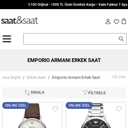
%100 Orijinal • 1000 TL Üzeri Ücretsiz Kargo • Vade Farksız 7 Aya Varan Taksit
Car
Fav
İçeriğe geç
EMPORIO ARMANI ERKEK SAAT
142
ürün
Ana Sayfa
/
Erkek Saat
/
Emporio Armani Erkek Saat
SIRALA
FİLTRELE
ONLINE ÖZEL
ONLINE ÖZEL