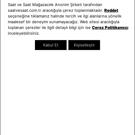
Saat ve Saat Mağazacılık Anonim Şirketi tarafından
saatvesaat.com.tr aracılığıyla çerez toplanmaktadır.
Reddet
seçeneğine tıklamanız halinde tercih ve ilgi alanlarına yönelik
maalesef bir deneyim sunamayacağız. Web sitesi aracılığıyla
toplanan çerezler ile ilgili detaylı bilgi için ise
Çerez Politikamızı
inceleyebilirsiniz.
Kabul Et
Kişiselleştir
SEPETTE %10 İNDİRİM
SEPETTE %10 İNDİRİM
Emporio Armani
Emporio Armani
AR60036 Erkek Kol Saati
AR2485 Erkek Kol Saati
33.600,00 TL
33.000,00 TL
SEZON
SEZON