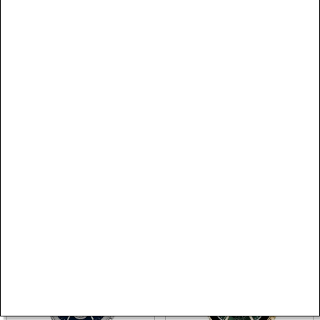
SEZON
SEZON
SEPETTE %10 İNDİRİM
SEPETTE %10 İNDİRİM
Emporio Armani
Emporio Armani
AR11726 Erkek Kol Saati
AR1509 Erkek Kol Saati
23.370,00 TL
36.600,00 TL
SEZON
SEZON