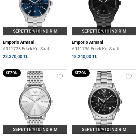
SEPETTE %10 İNDİRİM
SEPETTE %10 İNDİRİM
Emporio Armani
Emporio Armani
AR11728 Erkek Kol Saati
AR11736 Erkek Kol Saati
23.370,00 TL
18.240,00 TL
SEZON
SEZON
SEPETTE %10 İNDİRİM
SEPETTE %10 İNDİRİM