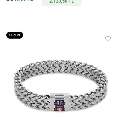
2.120,50 TL
SEZON