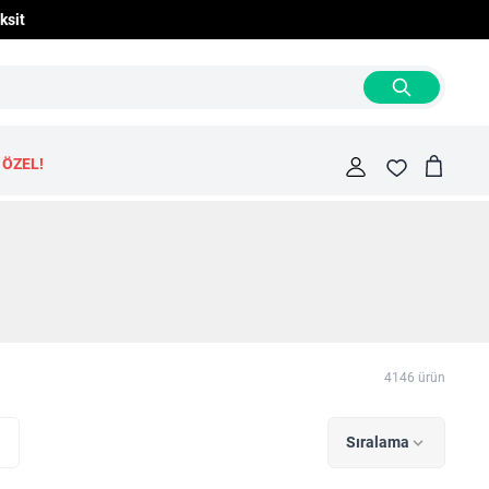
ksit
 ÖZEL!
Cart
Fav
4146
ürün
Sıralama