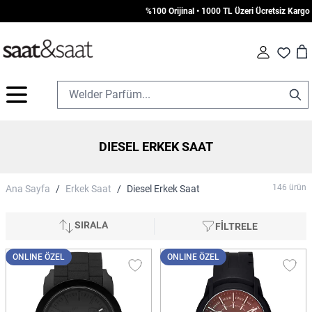
%100 Orijinal • 1000 TL Üzeri Ücretsiz Kargo • Vade Farksız 7
Car
Fav
İçeriğe geç
DIESEL ERKEK SAAT
146
ürün
Ana Sayfa
/
Erkek Saat
/
Diesel Erkek Saat
SIRALA
FİLTRELE
ONLINE ÖZEL
ONLINE ÖZEL