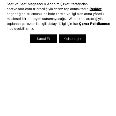
Saat ve Saat Mağazacılık Anonim Şirketi tarafından
saatvesaat.com.tr aracılığıyla çerez toplanmaktadır.
Reddet
seçeneğine tıklamanız halinde tercih ve ilgi alanlarına yönelik
maalesef bir deneyim sunamayacağız. Web sitesi aracılığıyla
SEPETTE %10 İNDİRİM
toplanan çerezler ile ilgili detaylı bilgi için ise
Çerez Politikamızı
inceleyebilirsiniz.
Diesel
Diesel
DZ2213 Erkek Kol Saati
DZ7485 Erkek Kol Saati
Kabul Et
Kişiselleştir
13.944,00 TL
45.900,00 TL
SEZON
SEPETTE %10 İNDİRİM
Diesel
Diesel