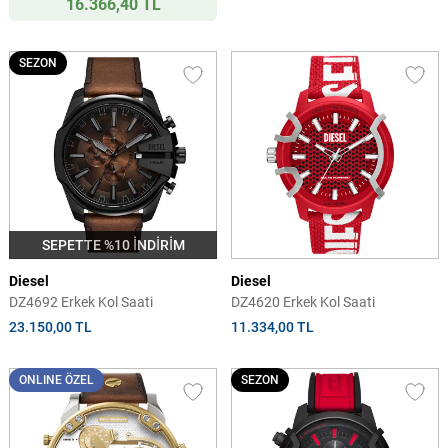
16.366,40 TL
SEZON
SEPETTE %10 İNDİRİM
Diesel
Diesel
DZ4692 Erkek Kol Saati
DZ4620 Erkek Kol Saati
23.150,00 TL
11.334,00 TL
ONLINE ÖZEL
SEZON