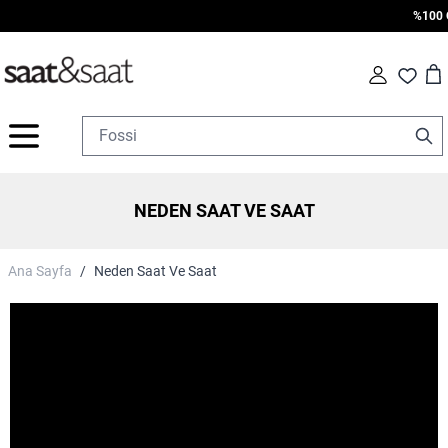
%100 Oriji
Car
Fav
İçeriğe geç
NEDEN SAAT VE SAAT
Ana Sayfa
/
Neden Saat Ve Saat