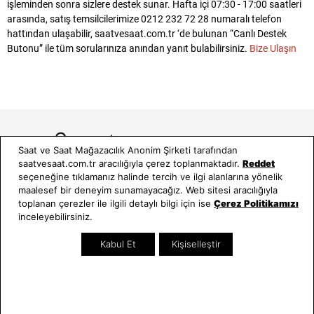
işleminden sonra sizlere destek sunar. Hafta içi 07:30 - 17:00 saatleri
arasında, satış temsilcilerimize 0212 232 72 28 numaralı telefon
hattından ulaşabilir, saatvesaat.com.tr ‘de bulunan “Canlı Destek
Butonu” ile tüm sorularınıza anından yanıt bulabilirsiniz.
Bize Ulaşın
Saat ve Saat Mağazacılık Anonim Şirketi tarafından
saatvesaat.com.tr aracılığıyla çerez toplanmaktadır.
Reddet
seçeneğine tıklamanız halinde tercih ve ilgi alanlarına yönelik
maalesef bir deneyim sunamayacağız. Web sitesi aracılığıyla
toplanan çerezler ile ilgili detaylı bilgi için ise
Çerez Politikamızı
inceleyebilirsiniz.
Bizi Takip Edin!
Müşteri Hizmetleri
Kabul Et
Kişiselleştir
İletişim
Nasıl Alırım
Sıkça Sorulan Sorular
Kargo ve İade İşlemleri
Kullanım Koşulları
Banka Taksit Seçenekleri
Kişisel Verilerin Korunması ve
Banka Hesap Bilgileri