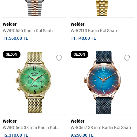
Welder
Welder
WWRC655 Kadın Kol Saati
WRC913 Kadın Kol Saati
11.560,00 TL
11.140,00 TL
SEZON
SEZON
Welder
Welder
WWRC664 38 mm Kadın Kol
WRC607 38 mm Kadın Kol Saati
Saati
12.310,00 TL
9.250,00 TL