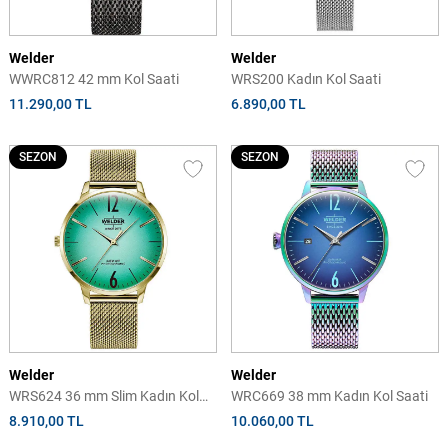
Welder
Welder
WWRC812 42 mm Kol Saati
WRS200 Kadın Kol Saati
11.290,00 TL
6.890,00 TL
SEZON
SEZON
Welder
Welder
WRS624 36 mm Slim Kadın Kol
WRC669 38 mm Kadın Kol Saati
Saati
8.910,00 TL
10.060,00 TL