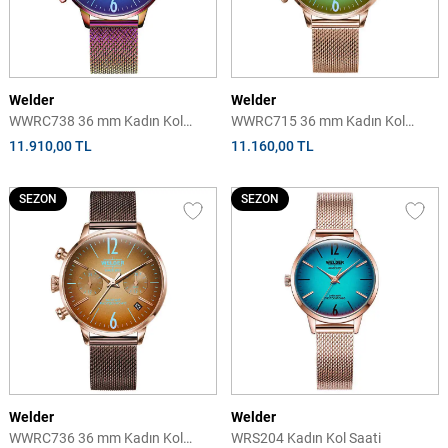
Welder
Welder
WWRC738 36 mm Kadın Kol
WWRC715 36 mm Kadın Kol
Saati
Saati
11.910,00 TL
11.160,00 TL
SEZON
SEZON
Welder
Welder
WWRC736 36 mm Kadın Kol
WRS204 Kadın Kol Saati