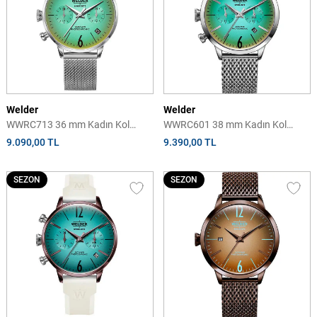
Welder
Welder
WWRC713 36 mm Kadın Kol
WWRC601 38 mm Kadın Kol
Saati
Saati
9.090,00 TL
9.390,00 TL
SEZON
SEZON