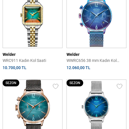
Welder
Welder
WRC911 Kadın Kol Saati
WWRC656 38 mm Kadın Kol
Saati
10.700,00 TL
12.060,00 TL
SEZON
SEZON