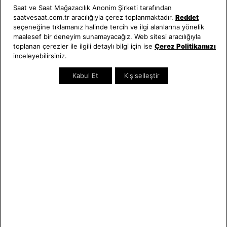
SEZON
SEZON
Saat ve Saat Mağazacılık Anonim Şirketi tarafından
saatvesaat.com.tr aracılığıyla çerez toplanmaktadır.
Reddet
seçeneğine tıklamanız halinde tercih ve ilgi alanlarına yönelik
maalesef bir deneyim sunamayacağız. Web sitesi aracılığıyla
toplanan çerezler ile ilgili detaylı bilgi için ise
Çerez Politikamızı
inceleyebilirsiniz.
Kabul Et
Kişiselleştir
Welder
Welder
WWRS414 42 mm Slim Kol Saati
WWRP604 Kadın Kol Saati
10.560,00 TL
7.150,00 TL
SEZON
SEZON