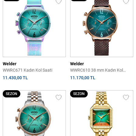
Welder
Welder
WWRC671 Kadın Kol Saati
WWRC610 38 mm Kadın Kol
Saati
11.430,00 TL
11.170,00 TL
SEZON
SEZON