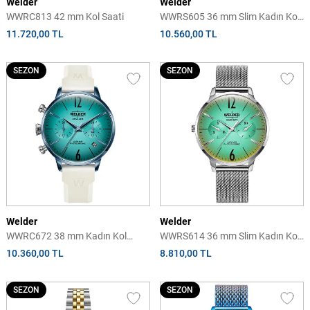
Welder
Welder
WWRC813 42 mm Kol Saati
WWRS605 36 mm Slim Kadın Kol
Saati
11.720,00 TL
10.560,00 TL
SEZON
SEZON
Welder
Welder
WWRC672 38 mm Kadın Kol
WWRS614 36 mm Slim Kadın Kol
Saati
Saati
10.360,00 TL
8.810,00 TL
SEZON
SEZON