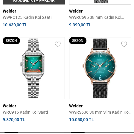
KARANLIKTA PARLAR
Welder
Welder
WWRC125 Kadın Kol Saati
WWRC695 38 mm Kadın Kol
Saati
10.630,00 TL
9.390,00 TL
SEZON
SEZON
Welder
Welder
WRC915 Kadın Kol Saati
WWRS636 36 mm Slim Kadın Kol
Saati
9.870,00 TL
10.050,00 TL