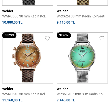
Welder
Welder
WWRC600 38 mm Kadın Kol
WRC624 38 mm Kadın Kol Saati
Saati
10.880,00 TL
9.110,00 TL
SEZON
SEZON
Welder
Welder
WWRC643 38 mm Kadın Kol
WRS619 36 mm Slim Kadın Kol
Saati
Saati
11.160,00 TL
7.440,00 TL