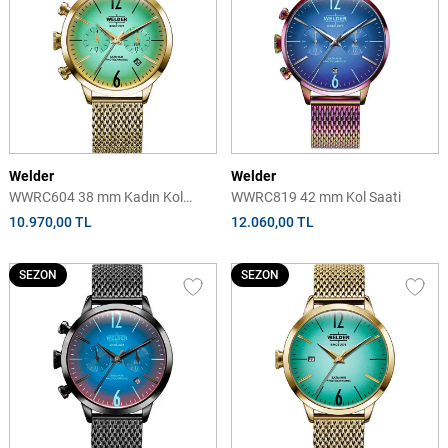
Welder
Welder
WWRC604 38 mm Kadın Kol
WWRC819 42 mm Kol Saati
Saati
10.970,00 TL
12.060,00 TL
SEZON
SEZON