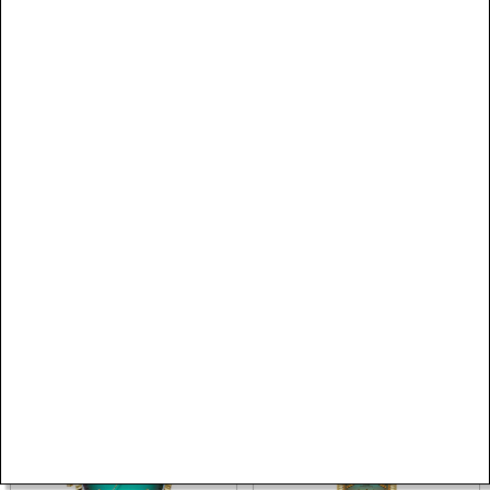
SEZON
SEZON
Welder
Welder
WRC912 Kadın Kol Saati
WRS202 Kadın Kol Saati
10.700,00 TL
6.560,00 TL
SEZON
SEZON