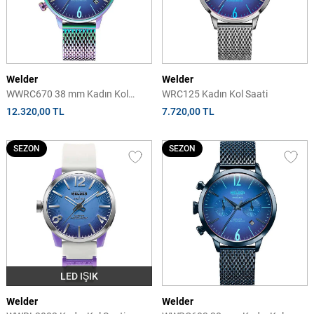
Welder
Welder
WWRC670 38 mm Kadın Kol
WRC125 Kadın Kol Saati
Saati
12.320,00 TL
7.720,00 TL
SEZON
SEZON
LED IŞIK
Welder
Welder