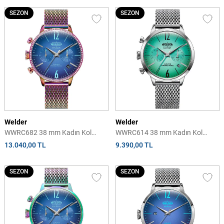
SEZON
SEZON
Welder
Welder
WWRC682 38 mm Kadın Kol
WWRC614 38 mm Kadın Kol
Saati
Saati
13.040,00 TL
9.390,00 TL
SEZON
SEZON