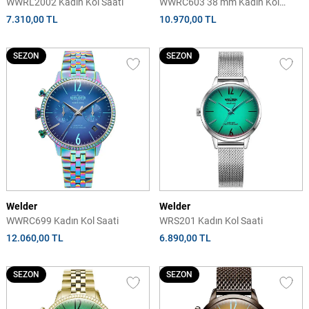
WWRL2002 Kadın Kol Saati
WWRC603 38 mm Kadın Kol
Saati
7.310,00 TL
10.970,00 TL
SEZON
SEZON
Welder
Welder
WWRC699 Kadın Kol Saati
WRS201 Kadın Kol Saati
12.060,00 TL
6.890,00 TL
SEZON
SEZON