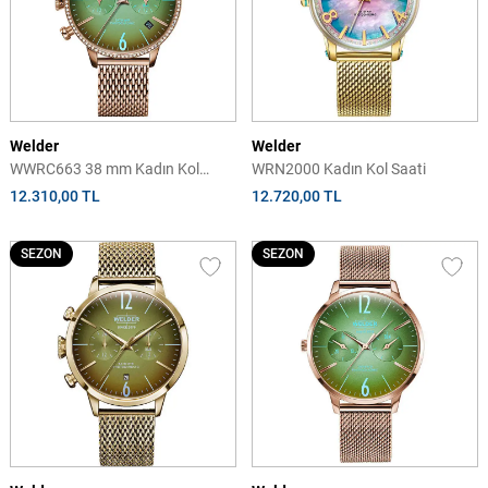
Welder
Welder
WWRC663 38 mm Kadın Kol
WRN2000 Kadın Kol Saati
Saati
12.310,00 TL
12.720,00 TL
SEZON
SEZON