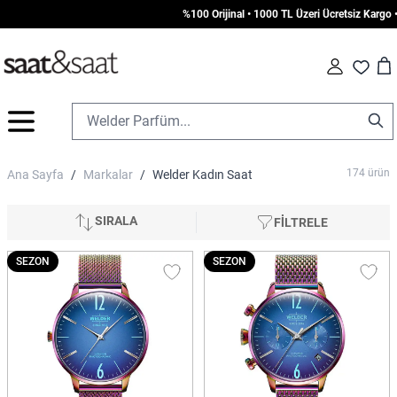
%100 Orijinal • 1000 TL Üzeri Ücretsiz Kargo • Vade Farksız 
Car
Fav
İçeriğe geç
174
ürün
Ana Sayfa
/
Markalar
/
Welder Kadın Saat
SIRALA
FİLTRELE
SEZON
SEZON