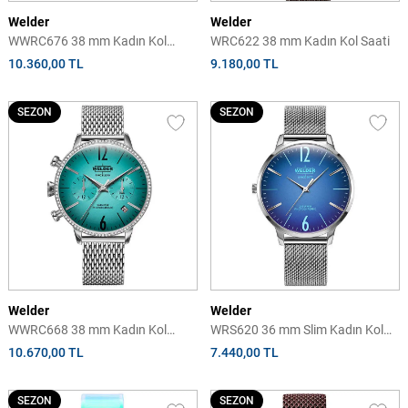
Welder
Welder
WWRC676 38 mm Kadın Kol
WRC622 38 mm Kadın Kol Saati
Saati
10.360,00 TL
9.180,00 TL
SEZON
SEZON
Welder
Welder
WWRC668 38 mm Kadın Kol
WRS620 36 mm Slim Kadın Kol
Saati
Saati
10.670,00 TL
7.440,00 TL
SEZON
SEZON