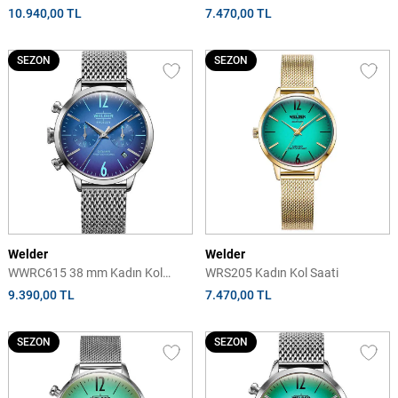
Saati
10.940,00 TL
7.470,00 TL
SEZON
SEZON
Welder
Welder
WWRC615 38 mm Kadın Kol
WRS205 Kadın Kol Saati
Saati
9.390,00 TL
7.470,00 TL
SEZON
SEZON