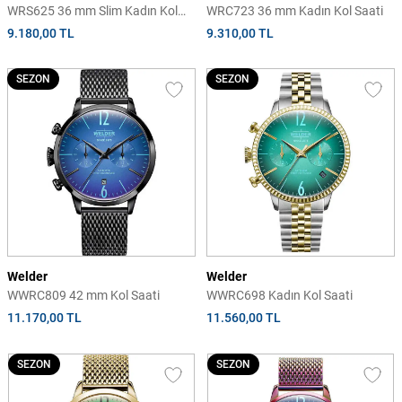
WRS625 36 mm Slim Kadın Kol
WRC723 36 mm Kadın Kol Saati
Saati
9.180,00 TL
9.310,00 TL
SEZON
SEZON
Welder
Welder
WWRC809 42 mm Kol Saati
WWRC698 Kadın Kol Saati
11.170,00 TL
11.560,00 TL
SEZON
SEZON