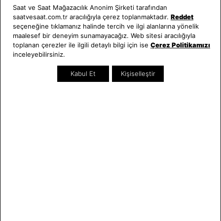
Xonix
Xonix
Saat ve Saat Mağazacılık Anonim Şirketi tarafından
XOX-ABC006 Kadın Kol Saati
XOX-VQ003 Erkek Kol Saati
saatvesaat.com.tr aracılığıyla çerez toplanmaktadır.
Reddet
1.800,00 TL
2.920,00 TL
seçeneğine tıklamanız halinde tercih ve ilgi alanlarına yönelik
maalesef bir deneyim sunamayacağız. Web sitesi aracılığıyla
toplanan çerezler ile ilgili detaylı bilgi için ise
Çerez Politikamızı
SEZON
SEZON
inceleyebilirsiniz.
Kabul Et
Kişiselleştir
SEPETTE %10 İNDİRİM
SEPETTE %10 İNDİRİM
Xonix
Xonix
XOX-IZ007 Çocuk Kol Saati
XOX-CAMA05 Erkek Kol Saati
2.130,00 TL
2.320,00 TL
SEZON
SEZON