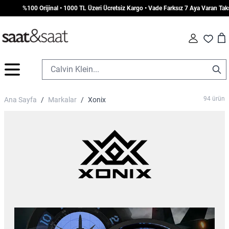
rijinal • 1000 TL Üzeri Ücretsiz Kargo • Vade Farksız 7 Aya Varan Taksit
Car
Fav
İçeriğe geç
94
ürün
Ana Sayfa
/
Markalar
/
Xonix