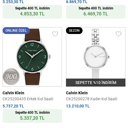
5.253,30 TL
6.869,70 TL
Sepette 400 TL indirim
Sepette 400 TL indirim
4.853,30 TL
6.469,70 TL
ONLINE ÖZEL
SEZON
SEPETTE %10 İNDİRİM
Calvin Klein
Calvin Klein
CK25200435 Erkek Kol Saati
CK25200278 Kadın Kol Saati
5.737,20 TL
13.210,00 TL
Sepette 400 TL indirim
5.337,20 TL