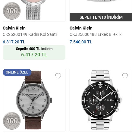
SEPETTE %10 İNDİRİM
Calvin Klein
Calvin Klein
CK25200149 Kadın Kol Saati
CKJ35000488 Erkek Bileklik
6.817,20 TL
7.540,00 TL
Sepette 400 TL indirim
6.417,20 TL
ONLINE ÖZEL