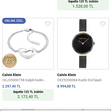
Sepette 125 TL indirim
1.528,00 TL
ONLINE ÖZEL
Calvin Klein
Calvin Klein
CKJ35000758 Kalpli Kadın
CK25200084 Kadın Kol Saati
Bileklik
2.297,40 TL
8.994,00 TL
Sepette 125 TL indirim
2.172,40 TL