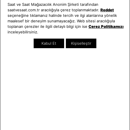
Saat ve Saat Mağazacılık Anonim Şirketi tarafından
saatvesaat.com.tr aracılığıyla çerez toplanmaktadır.
Reddet
seçeneğine tıklamanız halinde tercih ve ilgi alanlarına yönelik
maalesef bir deneyim sunamayacağız. Web sitesi aracılığıyla
toplanan çerezler ile ilgili detaylı bilgi için ise
Çerez Politikamızı
inceleyebilirsiniz.
Kabul Et
Kişiselleştir
Calvin Klein
Calvin Klein
CK25200265 Erkek Kol Saati
CK25200393 Kadın Kol Saati
12.327,00 TL
9.516,00 TL
SEZON