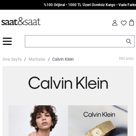
%100 Orijinal • 1000 TL Üzeri Ücretsiz Kargo • Vade Farksız 7 Aya Varan
Car
Fav
İçeriğe geç
592
ürün
Ana Sayfa
/
Markalar
/
Calvin Klein