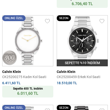
6.706,40 TL
ONLINE ÖZEL
SEZON
SEPETTE %10 İNDİRİM
Calvin Klein
Calvin Klein
CK25200275 Kadın Kol Saati
CK25200459 Erkek Kol Saati
6.411,60 TL
18.510,00 TL
Sepette 400 TL indirim
6.011,60 TL
ONLINE ÖZEL
SEZON