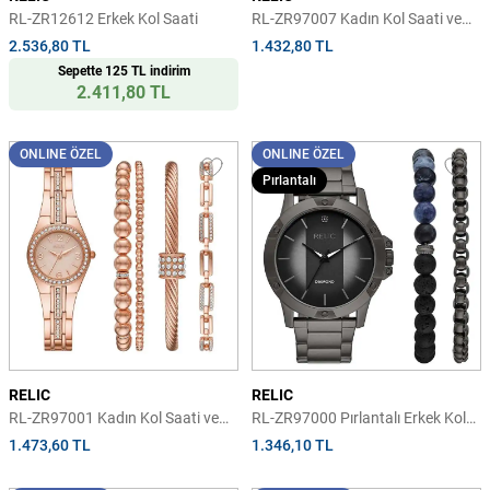
RL-ZR12612 Erkek Kol Saati
RL-ZR97007 Kadın Kol Saati ve
Bileklik Seti
2.536,80 TL
1.432,80 TL
Sepette 125 TL indirim
2.411,80 TL
ONLINE ÖZEL
ONLINE ÖZEL
Pırlantalı
RELIC
RELIC
RL-ZR97001 Kadın Kol Saati ve
RL-ZR97000 Pırlantalı Erkek Kol
Bileklik Seti
Saati ve Bileklik Seti
1.473,60 TL
1.346,10 TL