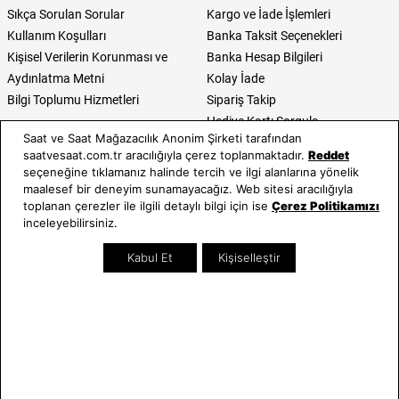
Sıkça Sorulan Sorular
Kargo ve İade İşlemleri
Kullanım Koşulları
Banka Taksit Seçenekleri
Kişisel Verilerin Korunması ve
Banka Hesap Bilgileri
Aydınlatma Metni
Kolay İade
Bilgi Toplumu Hizmetleri
Sipariş Takip
Hediye Kartı Sorgula
Saat ve Saat Mağazacılık Anonim Şirketi tarafından
E-Garanti ve E-Fatura
saatvesaat.com.tr aracılığıyla çerez toplanmaktadır.
Reddet
Kullanım Kılavuzları
seçeneğine tıklamanız halinde tercih ve ilgi alanlarına yönelik
maalesef bir deneyim sunamayacağız. Web sitesi aracılığıyla
Saat ve Saat
Kategoriler
toplanan çerezler ile ilgili detaylı bilgi için ise
Çerez Politikamızı
inceleyebilirsiniz.
Hakkımızda
Erkek Saat
Neden Saat ve Saat
Kadın Saat
Kabul Et
Kişiselleştir
Mağazalar
Tüm Ürünler
Kurumsal Satış
Takı & Aksesuar
Mağazada Teknik Servis
Kampanyalar
Yatırımcı İlişkileri
İndirimliler
Online Özel
Hediye Kartı