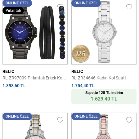
ONLINE ÖZEL
ONLINE ÖZEL
Pırlantalı
RELIC
RELIC
RL-ZR97009 Pırlantalı Erkek Kol
RL-ZR34646 Kadın Kol Saati
Saati ve Bileklik Seti
1.398,60 TL
1.754,40 TL
Sepette 125 TL indirim
1.629,40 TL
ONLINE ÖZEL
ONLINE ÖZEL