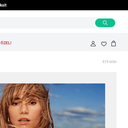
ksit
 ÖZEL!
Cart
Fav
619
ürün