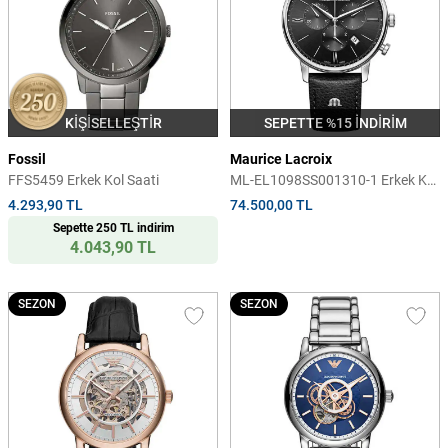
KİŞİSELLEŞTİR
SEPETTE %15 İNDİRİM
Fossil
Maurice Lacroix
FFS5459 Erkek Kol Saati
ML-EL1098SS001310-1 Erkek Kol
Saati
4.293,90 TL
74.500,00 TL
Sepette 250 TL indirim
4.043,90 TL
SEZON
SEZON