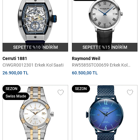
SEPETTE %10 İNDİRİM
SEPETTE %15 İNDİRİM
Cerruti 1881
Raymond Weil
CIWGR0012301 Erkek Kol Saati
RW5585STC00659 Erkek Kol
Saati
26.900,00 TL
60.500,00 TL
SEZON
SEZON
Swiss Made