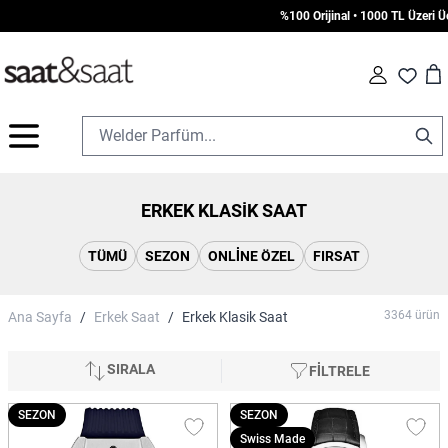
%100 Orijinal • 1000 TL Üzeri Ücretsiz Ka
Car
Fav
İçeriğe geç
ERKEK KLASIK SAAT
TÜMÜ
SEZON
ONLINE ÖZEL
FIRSAT
3364
ürün
Ana Sayfa
/
Erkek Saat
/
Erkek Klasik Saat
SIRALA
FİLTRELE
SEZON
SEZON
Swiss Made