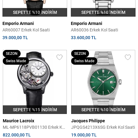
SEPETTE %10 İNDİRİM
SEPETTE %10 İNDİRİM
Emporio Armani
Emporio Armani
AR60007 Erkek Kol Saati
AR60036 Erkek Kol Saati
39.000,00 TL
33.600,00 TL
SEZON
SEZON
Swiss Made
Swiss Made
SEPETTE %15 İNDİRİM
SEPETTE %10 İNDİRİM
Maurice Lacroix
Jacques Philippe
ML-MP6118PVB01130 Erkek Kol
JPQGS4213X6SG Erkek Kol Saati
Saati
822.000,00 TL
19.000,00 TL