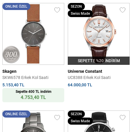
ONLINE ÖZEL
SEZON
Swiss Made
SEPETTE %20 İNDİRİM
Skagen
Universe Constant
SKW6578 Erkek Kol Saati
UC8388 Erkek Kol Saati
5.153,40 TL
64.000,00 TL
Sepette 400 TL indirim
4.753,40 TL
ONLINE ÖZEL
SEZON
Swiss Made