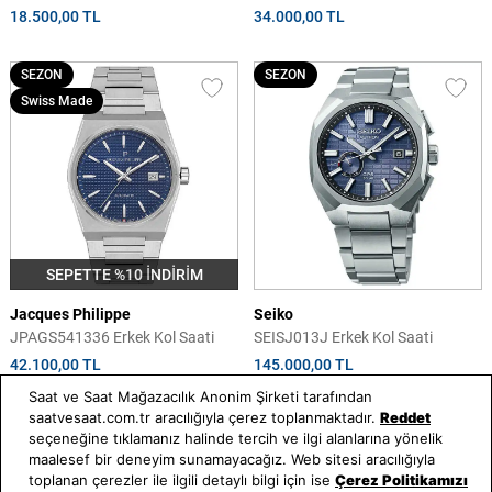
18.500,00 TL
34.000,00 TL
SEZON
SEZON
Swiss Made
SEPETTE %10 İNDİRİM
Jacques Philippe
Seiko
JPAGS541336 Erkek Kol Saati
SEISJ013J Erkek Kol Saati
42.100,00 TL
145.000,00 TL
Saat ve Saat Mağazacılık Anonim Şirketi tarafından
saatvesaat.com.tr aracılığıyla çerez toplanmaktadır.
Reddet
SEZON
ONLINE ÖZEL
seçeneğine tıklamanız halinde tercih ve ilgi alanlarına yönelik
maalesef bir deneyim sunamayacağız. Web sitesi aracılığıyla
toplanan çerezler ile ilgili detaylı bilgi için ise
Çerez Politikamızı