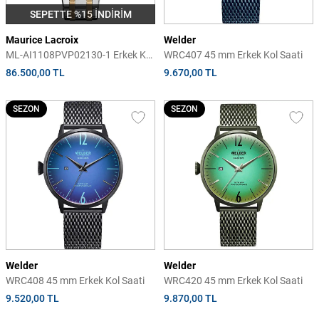
SEPETTE %15 İNDİRİM
Maurice Lacroix
Welder
ML-AI1108PVP02130-1 Erkek Kol
WRC407 45 mm Erkek Kol Saati
Saati
86.500,00 TL
9.670,00 TL
SEZON
SEZON
Welder
Welder
WRC408 45 mm Erkek Kol Saati
WRC420 45 mm Erkek Kol Saati
9.520,00 TL
9.870,00 TL