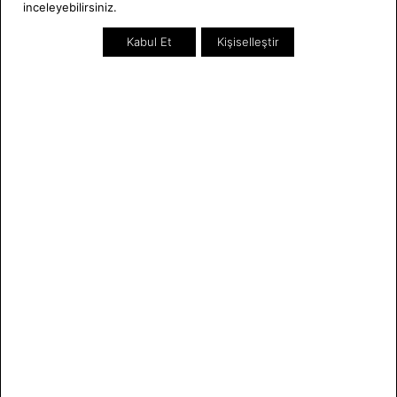
inceleyebilirsiniz.
Kabul Et
Kişiselleştir
Seiko
Michael Kors
SEISJ015J Erkek Kol Saati
MK9133 Erkek Kol Saati
159.550,00 TL
8.795,76 TL
Sepette 600 TL indirim
8.195,76 TL
ONLINE ÖZEL