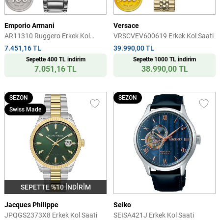
Emporio Armani
Versace
AR11310 Ruggero Erkek Kol
VRSCVEV600619 Erkek Kol Saati
Saati
7.451,16 TL
39.990,00 TL
Sepette 400 TL indirim
Sepette 1000 TL indirim
7.051,16 TL
38.990,00 TL
SEZON
SEZON
Swiss Made
SEPETTE %10 İNDİRİM
Jacques Philippe
Seiko
JPQGS2373X8 Erkek Kol Saati
SEISA421J Erkek Kol Saati