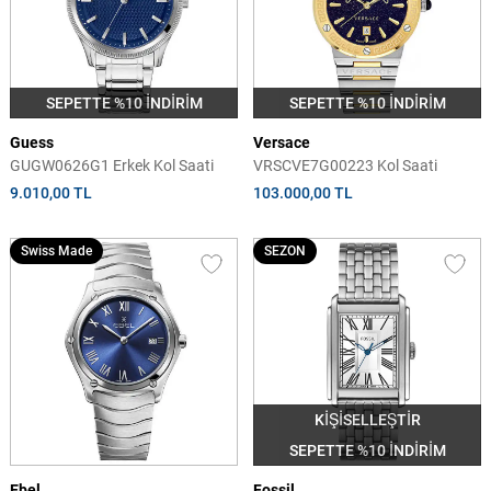
SEPETTE %10 İNDİRİM
SEPETTE %10 İNDİRİM
Guess
Versace
GUGW0626G1 Erkek Kol Saati
VRSCVE7G00223 Kol Saati
9.010,00 TL
103.000,00 TL
Swiss Made
SEZON
KİŞİSELLEŞTİR
SEPETTE %10 İNDİRİM
Ebel
Fossil