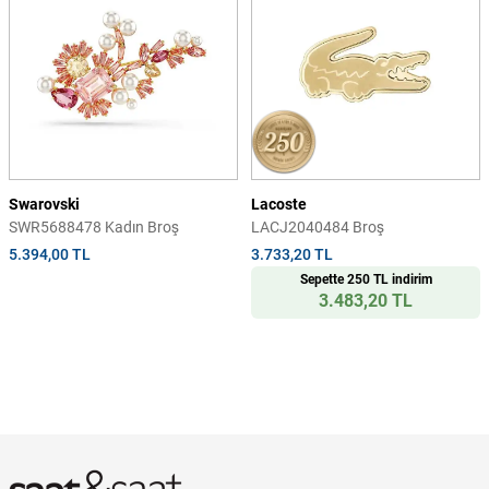
Swarovski
Lacoste
SWR5688478 Kadın Broş
LACJ2040484 Broş
5.394,00 TL
3.733,20 TL
Sepette 250 TL indirim
3.483,20 TL