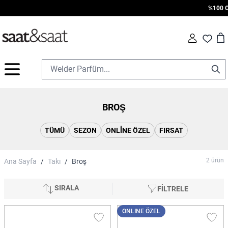
%100 Ori
Car
Fav
İçeriğe geç
BROŞ
TÜMÜ
SEZON
ONLINE ÖZEL
FIRSAT
2
ürün
Ana Sayfa
/
Takı
/
Broş
SIRALA
FİLTRELE
ONLINE ÖZEL