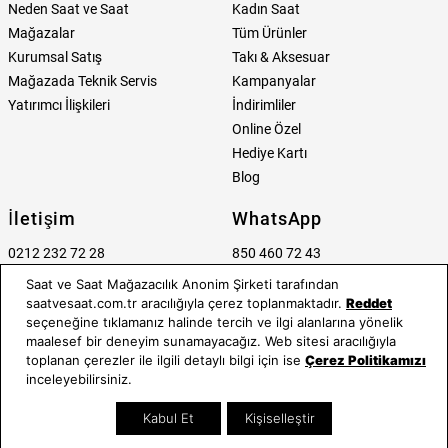
Neden Saat ve Saat
Kadın Saat
Mağazalar
Tüm Ürünler
Kurumsal Satış
Takı & Aksesuar
Mağazada Teknik Servis
Kampanyalar
Yatırımcı İlişkileri
İndirimliler
Online Özel
Hediye Kartı
Blog
İletişim
WhatsApp
0212 232 72 28
850 460 72 43
Saat ve Saat Mağazacılık Anonim Şirketi tarafından
Bizi Takip Edin
Bize Ulaşın
saatvesaat.com.tr aracılığıyla çerez toplanmaktadır.
Reddet
seçeneğine tıklamanız halinde tercih ve ilgi alanlarına yönelik
maalesef bir deneyim sunamayacağız. Web sitesi aracılığıyla
toplanan çerezler ile ilgili detaylı bilgi için ise
Çerez Politikamızı
inceleyebilirsiniz.
Kabul Et
Kişiselleştir
E-BÜLTEN