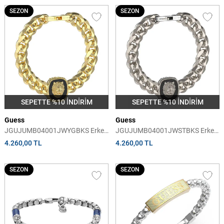
SEZON
SEZON
SEPETTE %10 İNDİRİM
SEPETTE %10 İNDİRİM
Guess
Guess
JGUJUMB04001JWYGBKS Erkek
JGUJUMB04001JWSTBKS Erkek
Bileklik
Bileklik
4.260,00 TL
4.260,00 TL
SEZON
SEZON