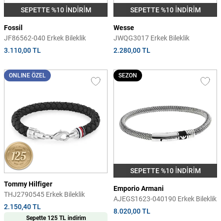
SEPETTE %10 İNDİRİM
SEPETTE %10 İNDİRİM
Fossil
Wesse
JF86562-040 Erkek Bileklik
JWQG3017 Erkek Bileklik
3.110,00 TL
2.280,00 TL
ONLINE ÖZEL
SEZON
SEPETTE %10 İNDİRİM
Tommy Hilfiger
Emporio Armani
THJ2790545 Erkek Bileklik
AJEGS1623-040190 Erkek Bileklik
2.150,40 TL
8.020,00 TL
Sepette 125 TL indirim