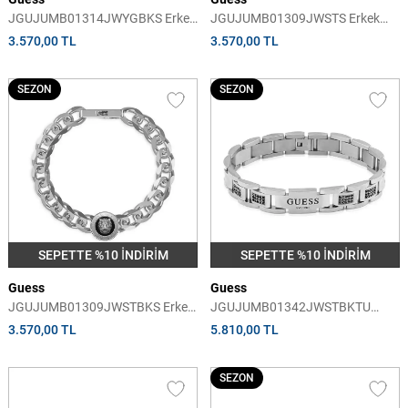
JGUJUMB01314JWYGBKS Erkek
JGUJUMB01309JWSTS Erkek
Bileklik
Bileklik
3.570,00 TL
3.570,00 TL
SEZON
SEZON
SEPETTE %10 İNDİRİM
SEPETTE %10 İNDİRİM
Guess
Guess
JGUJUMB01309JWSTBKS Erkek
JGUJUMB01342JWSTBKTU
Bileklik
Erkek Bileklik
3.570,00 TL
5.810,00 TL
SEZON