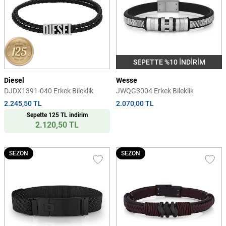
SEPETTE %10 İNDİRİM
Diesel
Wesse
DJDX1391-040 Erkek Bileklik
JWQG3004 Erkek Bileklik
2.245,50 TL
2.070,00 TL
Sepette 125 TL indirim
2.120,50 TL
SEZON
SEZON