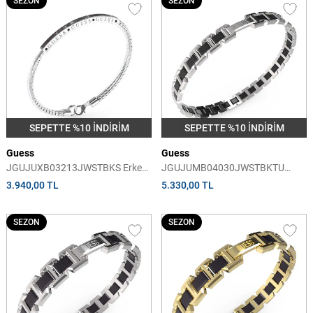
SEZON
SEZON
SEPETTE %10 İNDİRİM
SEPETTE %10 İNDİRİM
Guess
Guess
JGUJUXB03213JWSTBKS Erkek
JGUJUMB04030JWSTBKTU
Bileklik
Erkek Bileklik
3.940,00 TL
5.330,00 TL
SEZON
SEZON