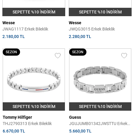
SEPETTE %10 İNDİRİM
SEPETTE %10 İNDİRİM
Wesse
Wesse
JWAG1117 Erkek Bileklik
JWQG3015 Erkek Bileklik
2.180,00 TL
2.280,00 TL
SEZON
SEZON
SEPETTE %10 İNDİRİM
SEPETTE %10 İNDİRİM
Tommy Hilfiger
Guess
THJ2790313 Erkek Bileklik
JGUJUMB01342JWSTTU Erkek
Bileklik
6.670,00 TL
5.660,00 TL