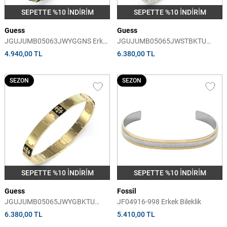
SEPETTE %10 İNDİRİM
SEPETTE %10 İNDİRİM
Guess
Guess
JGUJUMB05063JWYGGNS Erkek
JGUJUMB05065JWSTBKTU
Bileklik
Erkek Bileklik
4.940,00 TL
6.380,00 TL
SEZON
SEZON
SEPETTE %10 İNDİRİM
SEPETTE %10 İNDİRİM
Guess
Fossil
JGUJUMB05065JWYGBKTU
JF04916-998 Erkek Bileklik
Erkek Bileklik
6.380,00 TL
5.410,00 TL