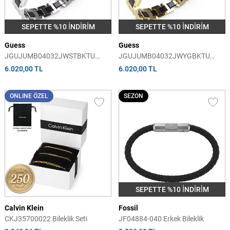
SEPETTE %10 İNDİRİM
SEPETTE %10 İNDİRİM
Guess
Guess
JGUJUMB04032JWSTBKTU
JGUJUMB04032JWYGBKTU
Erkek Bileklik
Erkek Bileklik
6.020,00 TL
6.020,00 TL
ONLINE ÖZEL
SEZON
SEPETTE %10 İNDİRİM
Calvin Klein
Fossil
CKJ35700022 Bileklik Seti
JF04884-040 Erkek Bileklik