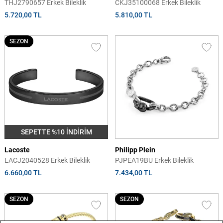
THJ2790657 Erkek Bileklik
CKJ35100068 Erkek Bileklik
5.720,00 TL
5.810,00 TL
SEZON
SEPETTE %10 İNDİRİM
Lacoste
Philipp Plein
LACJ2040528 Erkek Bileklik
PJPEA19BU Erkek Bileklik
6.660,00 TL
7.434,00 TL
SEZON
SEZON