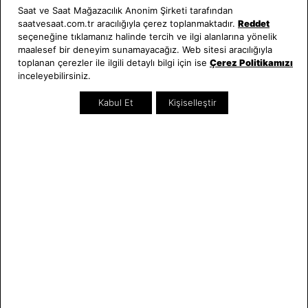
Saat ve Saat Mağazacılık Anonim Şirketi tarafından
saatvesaat.com.tr aracılığıyla çerez toplanmaktadır.
Reddet
seçeneğine tıklamanız halinde tercih ve ilgi alanlarına yönelik
maalesef bir deneyim sunamayacağız. Web sitesi aracılığıyla
toplanan çerezler ile ilgili detaylı bilgi için ise
Çerez Politikamızı
inceleyebilirsiniz.
SEPETTE %10 İNDİRİM
SEPETTE %10 İNDİRİM
Kabul Et
Kişiselleştir
Guess
Guess
JGUJUMB05095JWYGS Erkek
JGUJUMB05085JWYGS Erkek
Bileklik
Bileklik
4.630,00 TL
8.510,00 TL
SEZON
SEZON