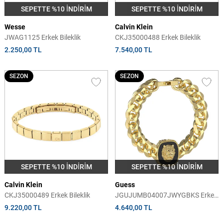
SEPETTE %10 İNDİRİM
SEPETTE %10 İNDİRİM
Wesse
Calvin Klein
JWAG1125 Erkek Bileklik
CKJ35000488 Erkek Bileklik
2.250,00 TL
7.540,00 TL
SEZON
SEZON
SEPETTE %10 İNDİRİM
SEPETTE %10 İNDİRİM
Calvin Klein
Guess
CKJ35000489 Erkek Bileklik
JGUJUMB04007JWYGBKS Erkek
Bileklik
9.220,00 TL
4.640,00 TL