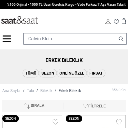
jinal • 1000 TL Üzeri Ücretsiz Kargo • Vade Farksız 7 Aya Varan Taksit
Car
Fav
İçeriğe geç
ERKEK BILEKLIK
TÜMÜ
SEZON
ONLINE ÖZEL
FIRSAT
856
ürün
Ana Sayfa
/
Takı
/
Bileklik
/
Erkek Bileklik
SIRALA
FİLTRELE
SEZON
SEZON