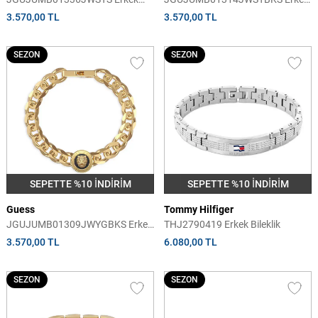
Bileklik
Bileklik
3.570,00 TL
3.570,00 TL
SEZON
SEZON
SEPETTE %10 İNDİRİM
SEPETTE %10 İNDİRİM
Guess
Tommy Hilfiger
JGUJUMB01309JWYGBKS Erkek
THJ2790419 Erkek Bileklik
Bileklik
3.570,00 TL
6.080,00 TL
SEZON
SEZON