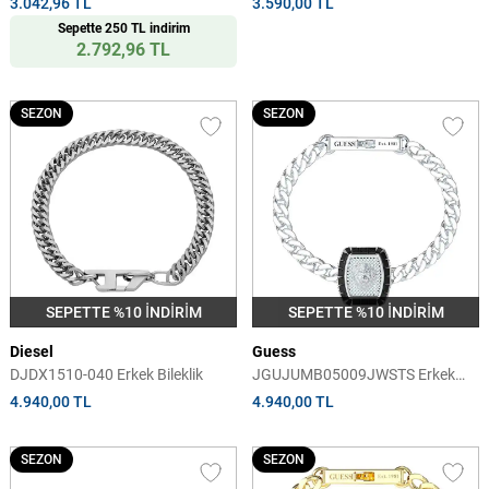
3.042,96 TL
3.590,00 TL
Sepette 250 TL indirim
2.792,96 TL
SEZON
SEZON
SEPETTE %10 İNDİRİM
SEPETTE %10 İNDİRİM
Diesel
Guess
DJDX1510-040 Erkek Bileklik
JGUJUMB05009JWSTS Erkek
Bileklik
4.940,00 TL
4.940,00 TL
SEZON
SEZON