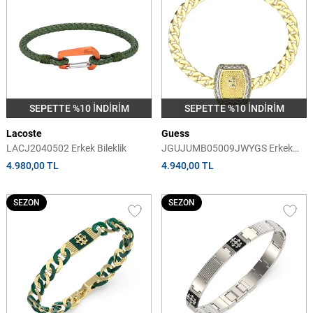
SEPETTE %10 İNDİRİM
SEPETTE %10 İNDİRİM
Lacoste
Guess
LACJ2040502 Erkek Bileklik
JGUJUMB05009JWYGS Erkek
Bileklik
4.980,00 TL
4.940,00 TL
SEZON
SEZON