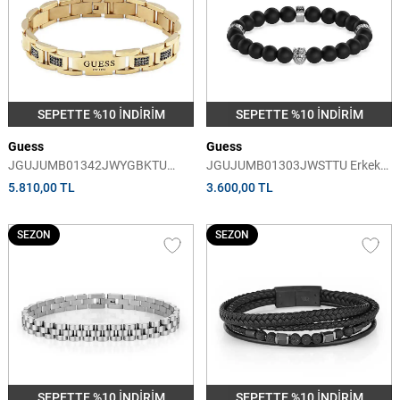
SEPETTE %10 İNDİRİM
SEPETTE %10 İNDİRİM
Guess
Guess
JGUJUMB01342JWYGBKTU
JGUJUMB01303JWSTTU Erkek
Erkek Bileklik
Bileklik
5.810,00 TL
3.600,00 TL
SEZON
SEZON
SEPETTE %10 İNDİRİM
SEPETTE %10 İNDİRİM