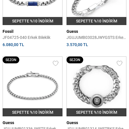
SEPETTE %10 İNDİRİM
SEPETTE %10 İNDİRİM
Fossil
Guess
JF04725-040 Erkek Bileklik
JGUJUMB03028JWYGSTS Erkek
Bileklik
6.080,00 TL
3.570,00 TL
SEZON
SEZON
SEPETTE %10 İNDİRİM
SEPETTE %10 İNDİRİM
Guess
Guess
JGUJUMB01336JWSTS Erkek
JGUJUMB01314JWSTBKS Erkek