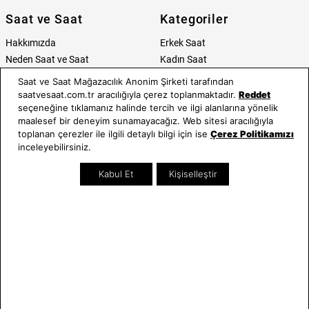
Saat ve Saat
Kategoriler
Hakkımızda
Erkek Saat
Neden Saat ve Saat
Kadın Saat
Mağazalar
Tüm Ürünler
Saat ve Saat Mağazacılık Anonim Şirketi tarafından
Kurumsal Satış
Takı & Aksesuar
saatvesaat.com.tr aracılığıyla çerez toplanmaktadır.
Reddet
seçeneğine tıklamanız halinde tercih ve ilgi alanlarına yönelik
Mağazada Teknik Servis
Kampanyalar
maalesef bir deneyim sunamayacağız. Web sitesi aracılığıyla
Yatırımcı İlişkileri
İndirimliler
toplanan çerezler ile ilgili detaylı bilgi için ise
Çerez Politikamızı
Online Özel
inceleyebilirsiniz.
Hediye Kartı
Kabul Et
Kişiselleştir
Blog
İletişim
WhatsApp
0212 232 72 28
850 460 72 43
Bizi Takip Edin
Bize Ulaşın