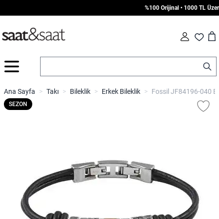
%100 Orijinal • 1000 TL Üzeri Ü
Car
Fav
İçeriğe geç
Ana Sayfa
>
Takı
>
Bileklik
>
Erkek Bileklik
>
Fossil JF84196-040 Erk
SEZON