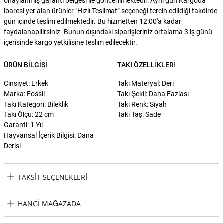
onaylanmış garanti belgesi ile gönderilmektedir."Aynı gün Kargoda"
ibaresi yer alan ürünler "Hızlı Teslimat” seçeneği tercih edildiği takdirde
gün içinde teslim edilmektedir. Bu hizmetten 12:00'a kadar
faydalanabilirsiniz. Bunun dışındaki siparişleriniz ortalama 3 iş günü
içerisinde kargo yetkilisine teslim edilecektir.
ÜRÜN BILGISI
TAKI ÖZELLIKLERI
Cinsiyet: Erkek
Takı Materyal: Deri
Marka: Fossil
Takı Şekil: Daha Fazlası
Takı Kategori: Bileklik
Takı Renk: Siyah
Takı Ölçü: 22 cm
Takı Taş: Sade
Garanti: 1 Yıl
Hayvansal İçerik Bilgisi: Dana
Derisi
TAKSIT SEÇENEKLERI
Fossil JF84196-040 Erkek Bileklik Taksit Seçenekleri
HANGI MAĞAZADA
Fossil JF84196-040 Erkek Bileklik Hangi Mağazada Bulabilirim?