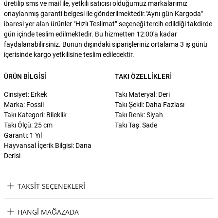
üretilip sms ve mail ile, yetkili satıcısı olduğumuz markalarımız
onaylanmış garanti belgesi ile gönderilmektedir."Aynı gün Kargoda"
ibaresi yer alan ürünler "Hızlı Teslimat” seçeneği tercih edildiği takdirde
gün içinde teslim edilmektedir. Bu hizmetten 12:00'a kadar
faydalanabilirsiniz. Bunun dışındaki siparişleriniz ortalama 3 iş günü
içerisinde kargo yetkilisine teslim edilecektir.
ÜRÜN BILGISI
TAKI ÖZELLIKLERI
Cinsiyet: Erkek
Takı Materyal: Deri
Marka: Fossil
Takı Şekil: Daha Fazlası
Takı Kategori: Bileklik
Takı Renk: Siyah
Takı Ölçü: 25 cm
Takı Taş: Sade
Garanti: 1 Yıl
Hayvansal İçerik Bilgisi: Dana
Derisi
TAKSIT SEÇENEKLERI
Fossil JF85460-040 Erkek Bileklik Taksit Seçenekleri
HANGI MAĞAZADA