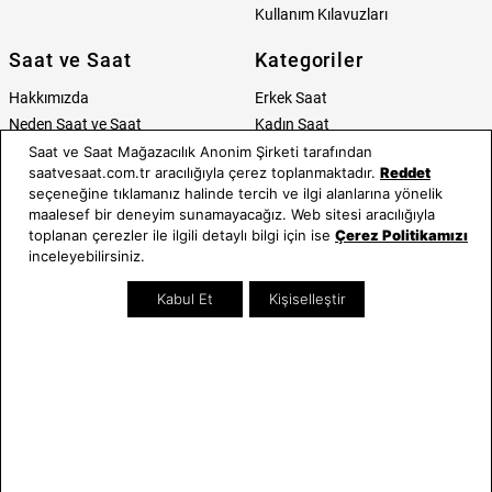
Kullanım Kılavuzları
Saat ve Saat
Kategoriler
Hakkımızda
Erkek Saat
Neden Saat ve Saat
Kadın Saat
Mağazalar
Tüm Ürünler
Saat ve Saat Mağazacılık Anonim Şirketi tarafından
saatvesaat.com.tr aracılığıyla çerez toplanmaktadır.
Reddet
Kurumsal Satış
Takı & Aksesuar
seçeneğine tıklamanız halinde tercih ve ilgi alanlarına yönelik
Mağazada Teknik Servis
Kampanyalar
maalesef bir deneyim sunamayacağız. Web sitesi aracılığıyla
Yatırımcı İlişkileri
İndirimliler
toplanan çerezler ile ilgili detaylı bilgi için ise
Çerez Politikamızı
Online Özel
inceleyebilirsiniz.
Hediye Kartı
Kabul Et
Kişiselleştir
Blog
İletişim
WhatsApp
0212 232 72 28
850 460 72 43
Bizi Takip Edin
Bize Ulaşın