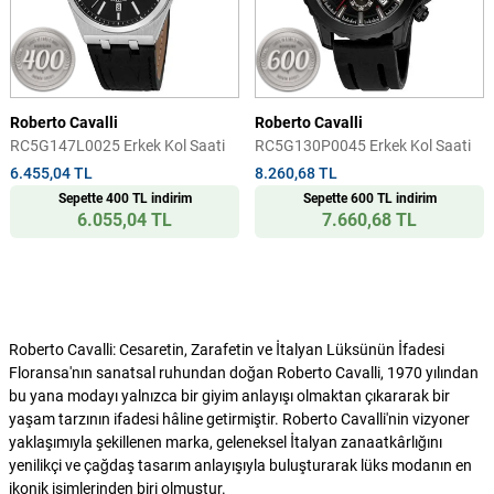
Roberto Cavalli
Roberto Cavalli
RC5G147L0025 Erkek Kol Saati
RC5G130P0045 Erkek Kol Saati
6.455,04 TL
8.260,68 TL
Sepette 400 TL indirim
Sepette 600 TL indirim
6.055,04 TL
7.660,68 TL
Roberto Cavalli: Cesaretin, Zarafetin ve İtalyan Lüksünün İfadesi
Floransa'nın sanatsal ruhundan doğan Roberto Cavalli, 1970 yılından
bu yana modayı yalnızca bir giyim anlayışı olmaktan çıkararak bir
yaşam tarzının ifadesi hâline getirmiştir. Roberto Cavalli'nin vizyoner
yaklaşımıyla şekillenen marka, geleneksel İtalyan zanaatkârlığını
yenilikçi ve çağdaş tasarım anlayışıyla buluşturarak lüks modanın en
ikonik isimlerinden biri olmuştur.