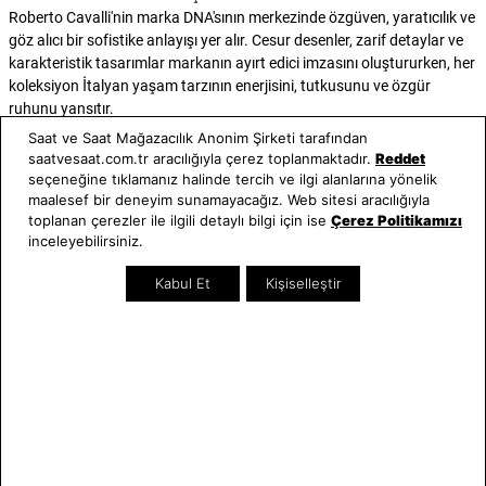
Roberto Cavalli'nin marka DNA'sının merkezinde özgüven, yaratıcılık ve
göz alıcı bir sofistike anlayışı yer alır. Cesur desenler, zarif detaylar ve
karakteristik tasarımlar markanın ayırt edici imzasını oluştururken, her
koleksiyon İtalyan yaşam tarzının enerjisini, tutkusunu ve özgür
ruhunu yansıtır.
Kadın ve erkek koleksiyonlarından aksesuarlara, saatlerden yaşam
Saat ve Saat Mağazacılık Anonim Şirketi tarafından
tarzı ürünlerine uzanan geniş ürün yelpazesiyle Roberto Cavalli, lüksü
saatvesaat.com.tr aracılığıyla çerez toplanmaktadır.
Reddet
modern bir bakış açısıyla yeniden yorumlamaya devam etmektedir.
seçeneğine tıklamanız halinde tercih ve ilgi alanlarına yönelik
maalesef bir deneyim sunamayacağız. Web sitesi aracılığıyla
Marka için tasarım yalnızca estetik bir ifade değil; bireyselliğin
toplanan çerezler ile ilgili detaylı bilgi için ise
Çerez Politikamızı
kutlanması ve özgüvenin güçlü bir yansımasıdır.
inceleyebilirsiniz.
Bugün Roberto Cavalli, köklü mirasını geleceğe dönük vizyonuyla bir
araya getirerek, lüksü özgüven ve özgünlükle yaşamayı tercih edenlere
Kabul Et
Kişiselleştir
ilham vermeyi sürdürmektedir. Her tasarım, İtalyan zanaatkârlığının
eşsiz mirasını taşırken, Roberto Cavalli evrenini tanımlayan zamansız
ihtişamı ve benzersiz karakteri de yansıtır.