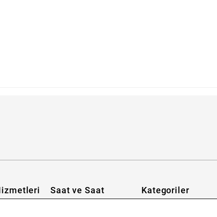
bilirim?
izmetleri
Saat ve Saat
Kategoriler
Hakkımızda
Erkek Saat