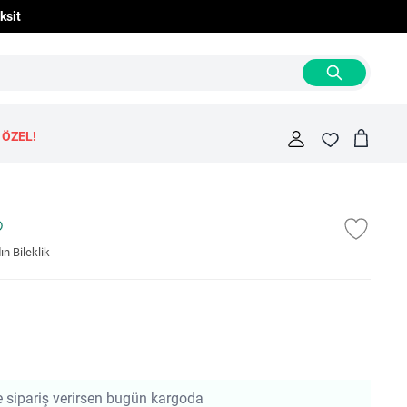
ksit
 ÖZEL!
Cart
Fav
 Bileklik
e sipariş verirsen bugün kargoda