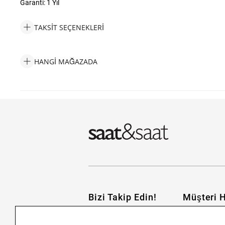
Garanti: 1 Yıl
TAKSIT SEÇENEKLERI
Wesse JWDG1034-01 Kalpli Kadın Bileklik Taksit Seçenekleri
HANGI MAĞAZADA
Wesse JWDG1034-01 Kalpli Kadın Bileklik Hangi Mağazada Bula
Bizi Takip Edin!
Müşteri H
İletişim
Nasıl Alırım