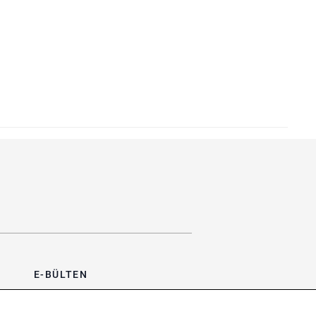
E-BÜLTEN
Bültene üye olun, kampanya ve
süprizleri kaçırmayın