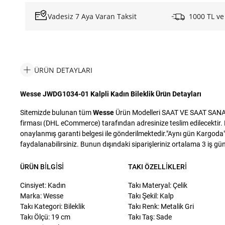
Vadesiz 7 Aya Varan Taksit
1000 TL ve
ÜRÜN DETAYLARI
Wesse JWDG1034-01 Kalpli Kadın Bileklik Ürün Detayları
Sitemizde bulunan tüm
Wesse
Ürün Modelleri SAAT VE SAAT SANAYİ 
firması (DHL eCommerce) tarafından adresinize teslim edilecektir. D
onaylanmış garanti belgesi ile gönderilmektedir."Aynı gün Kargoda" i
faydalanabilirsiniz. Bunun dışındaki siparişleriniz ortalama 3 iş günü
ÜRÜN BILGISI
TAKI ÖZELLIKLERI
Cinsiyet: Kadın
Takı Materyal: Çelik
Marka: Wesse
Takı Şekil: Kalp
Takı Kategori: Bileklik
Takı Renk: Metalik Gri
Takı Ölçü: 19 cm
Takı Taş: Sade