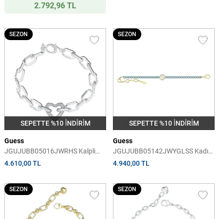
2.792,96 TL
SEZON
SEZON
SEPETTE %10 İNDİRİM
SEPETTE %10 İNDİRİM
Guess
Guess
JGUJUBB05016JWRHS Kalpli
JGUJUBB05142JWYGLSS Kadın
Kadın Bileklik
Bileklik
4.610,00 TL
4.940,00 TL
SEZON
SEZON