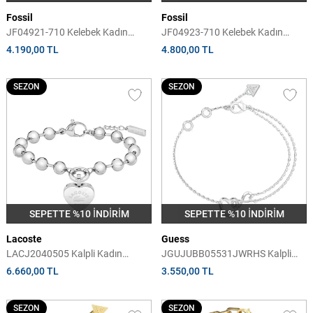
Fossil
Fossil
JF04921-710 Kelebek Kadın
JF04923-710 Kelebek Kadın
Bileklik
Bileklik
4.190,00 TL
4.800,00 TL
SEZON
SEZON
SEPETTE %10 İNDİRİM
SEPETTE %10 İNDİRİM
Lacoste
Guess
LACJ2040505 Kalpli Kadın
JGUJUBB05531JWRHS Kalpli
Bileklik
Kadın Bileklik
6.660,00 TL
3.550,00 TL
SEZON
SEZON