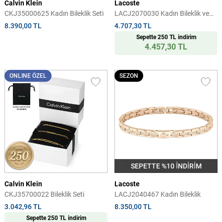
Calvin Klein
Lacoste
CKJ35000625 Kadın Bileklik Seti
LACJ2070030 Kadın Bileklik ve
Küpe Seti
8.390,00 TL
4.707,30 TL
Sepette 250 TL indirim
4.457,30 TL
ONLINE ÖZEL
SEZON
SEPETTE %10 İNDİRİM
Calvin Klein
Lacoste
CKJ35700022 Bileklik Seti
LACJ2040467 Kadın Bileklik
3.042,96 TL
8.350,00 TL
Sepette 250 TL indirim