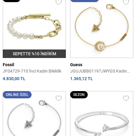
SEPETTE %10 İNDİRİM
Fossil
Guess
JF04729-710 İnci Kadın Bileklik
JGUJUBB01197JWYGS Kadın
Bileklik
4.830,00 TL
1.365,12 TL
ONLINE ÖZEL
SEZON