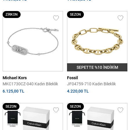
ZİRKON
SEZON
SEPETTE %10 İNDİRİM
Michael Kors
Fossil
MKC1730CZ-040 Kadın Bileklik
JF04759-710 Kadın Bileklik
6.125,00 TL
4.220,00 TL
SEZON
SEZON