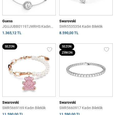
Guess
Swarovski
JGUJUBB01197JWRHS Kadın
SWR5535354 Kadın Bileklik
Bileklik
1.365,12 TL
8.590,00 TL
SEZON
SEZON
ZİRKON
Swarovski
Swarovski
SWR5669169 Kadın Bileklik
SWR5660917 Kadın Bileklik
11.590,00 TL
11.590,00 TL