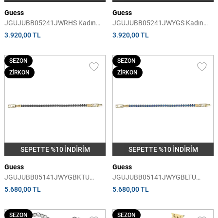
Guess
Guess
JGUJUBB05241JWRHS Kadın
JGUJUBB05241JWYGS Kadın
Bileklik
Bileklik
3.920,00 TL
3.920,00 TL
SEZON
SEZON
ZİRKON
ZİRKON
SEPETTE %10 İNDİRİM
SEPETTE %10 İNDİRİM
Guess
Guess
JGUJUBB05141JWYGBKTU
JGUJUBB05141JWYGBLTU
Kadın Bileklik
Kadın Bileklik
5.680,00 TL
5.680,00 TL
SEZON
SEZON