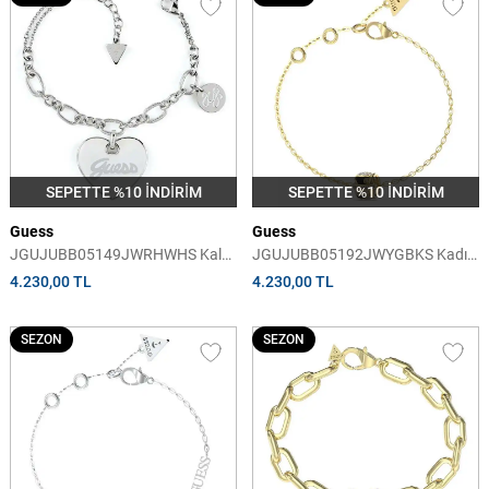
SEPETTE %10 İNDİRİM
SEPETTE %10 İNDİRİM
Guess
Guess
JGUJUBB05149JWRHWHS Kalpli
JGUJUBB05192JWYGBKS Kadın
Kadın Bileklik
Bileklik
4.230,00 TL
4.230,00 TL
SEZON
SEZON