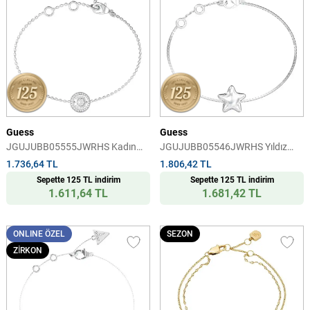
Guess
Guess
JGUJUBB05555JWRHS Kadın
JGUJUBB05546JWRHS Yıldız
Bileklik
Kadın Bileklik
1.736,64 TL
1.806,42 TL
Sepette 125 TL indirim
Sepette 125 TL indirim
1.611,64 TL
1.681,42 TL
ONLINE ÖZEL
SEZON
ZİRKON