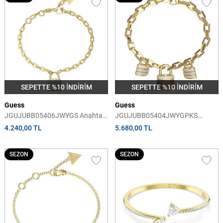
SEPETTE %10 İNDİRİM
SEPETTE %10 İNDİRİM
Guess
Guess
JGUJUBB05406JWYGS Anahtar
JGUJUBB05404JWYGPKS
Kadın Bileklik
Anahtar Kadın Bileklik
4.240,00 TL
5.680,00 TL
SEZON
SEZON