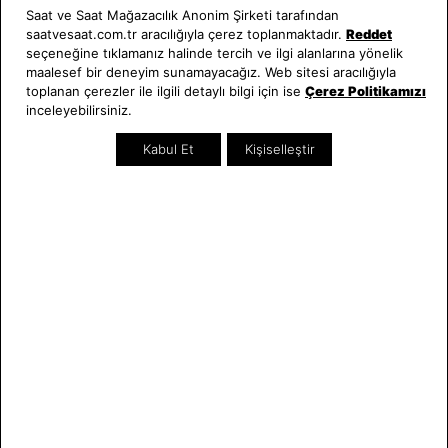
Saat ve Saat Mağazacılık Anonim Şirketi tarafından
saatvesaat.com.tr aracılığıyla çerez toplanmaktadır.
Reddet
SEZON
SEZON
seçeneğine tıklamanız halinde tercih ve ilgi alanlarına yönelik
maalesef bir deneyim sunamayacağız. Web sitesi aracılığıyla
toplanan çerezler ile ilgili detaylı bilgi için ise
Çerez Politikamızı
inceleyebilirsiniz.
Kabul Et
Kişiselleştir
SEPETTE %10 İNDİRİM
SEPETTE %10 İNDİRİM
Guess
Guess
JGUJUBB05372JWYGRHS Kadın
JGUJUBB05399JWRHS Kadın
Bileklik
Bileklik
3.920,00 TL
4.240,00 TL
SEZON
SEZON