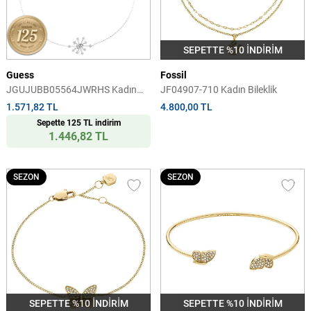
SEPETTE %10 İNDİRİM
Guess
Fossil
JGUJUBB05564JWRHS Kadın
JF04907-710 Kadın Bileklik
Bileklik
1.571,82 TL
4.800,00 TL
Sepette 125 TL indirim
1.446,82 TL
SEZON
SEZON
SEPETTE %10 İNDİRİM
SEPETTE %10 İNDİRİM