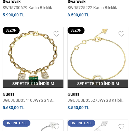
Swarovski
Swarovski
SWR5730679 Kadın Bileklik
SWR5725222 Kadın Bileklik
5.990,00 TL
8.590,00 TL
SEZON
SEZON
SEPETTE %10 İNDİRİM
SEPETTE %10 İNDİRİM
Guess
Guess
JGUJUBB05410JWYGGNS
JGUJUBB05527JWYGS Kalpli
Anahtar Kadın Bileklik
Kadın Bileklik
5.680,00 TL
3.550,00 TL
ONLINE ÖZEL
ONLINE ÖZEL