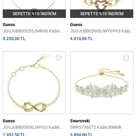
SEPETTE %10 İNDİRİM
SEPETTE %10 İNDİRİM
Guess
Guess
JGUJUBB05255JWRHS Kadın
JGUJUBB05005JWYGPKS Kalpli
Bileklik
Kadın Bileklik
4.230,00 TL
4.610,00 TL
Guess
Swarovski
JGUJUBB05050JWYGS Kadın
SWR5736072 Kadın Bileklik
Bileklik
1.952,50 TL
3.894,00 TL