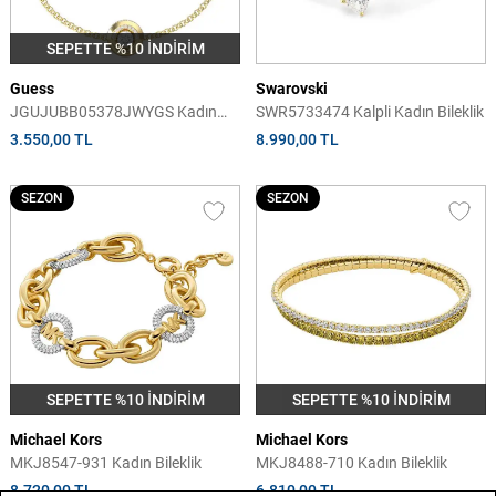
SEPETTE %10 İNDİRİM
Guess
Swarovski
JGUJUBB05378JWYGS Kadın
SWR5733474 Kalpli Kadın Bileklik
Bileklik
3.550,00 TL
8.990,00 TL
SEZON
SEZON
SEPETTE %10 İNDİRİM
SEPETTE %10 İNDİRİM
Michael Kors
Michael Kors
MKJ8547-931 Kadın Bileklik
MKJ8488-710 Kadın Bileklik
8.720,00 TL
6.810,00 TL