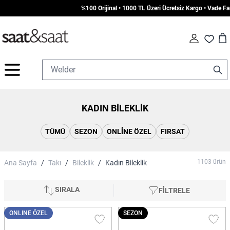
%100 Orijinal • 1000 TL Üzeri Ücretsiz Kargo • Vade Farksız 7 Aya 
Car
Fav
İçeriğe geç
KADIN BILEKLIK
TÜMÜ
SEZON
ONLINE ÖZEL
FIRSAT
1103
ürün
Ana Sayfa
/
Takı
/
Bileklik
/
Kadın Bileklik
SIRALA
FİLTRELE
ONLINE ÖZEL
SEZON