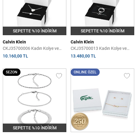
SEPETTE %10 İNDİRİM
SEPETTE %10 İNDİRİM
Calvin Klein
Calvin Klein
CKJ35700006 Kadın Kolye ve
CKJ35700013 Kadın Kolye ve
Bileklik Seti
Bileklik Seti
10.160,00 TL
13.480,00 TL
SEZON
ONLINE ÖZEL
SEPETTE %10 İNDİRİM