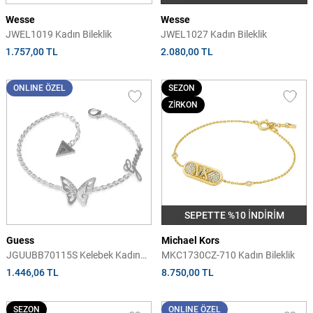
Wesse
Wesse
JWEL1019 Kadın Bileklik
JWEL1027 Kadın Bileklik
1.757,00 TL
2.080,00 TL
ONLINE ÖZEL
SEZON
ZİRKON
SEPETTE %10 İNDİRİM
Guess
Michael Kors
JGUUBB70115S Kelebek Kadın
MKC1730CZ-710 Kadın Bileklik
Bileklik
1.446,06 TL
8.750,00 TL
SEZON
ONLINE ÖZEL