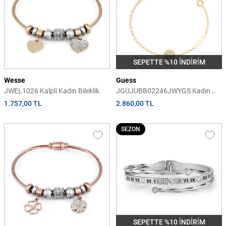
SEPETTE %10 İNDİRİM
Wesse
Guess
JWEL1026 Kalpli Kadın Bileklik
JGUJUBB02246JWYGS Kadın
Bileklik
1.757,00 TL
2.860,00 TL
SEZON
SEPETTE %10 İNDİRİM