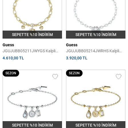
SEPETTE %10 İNDİRİM
SEPETTE %10 İNDİRİM
Guess
Guess
JGUJUBB05211JWYGS Kalpli
JGUJUBB05214JWRHS Kalpli
Kadın Bileklik
Kadın Bileklik
4.610,00 TL
3.920,00 TL
SEZON
SEZON
SEPETTE %10 İNDİRİM
SEPETTE %10 İNDİRİM