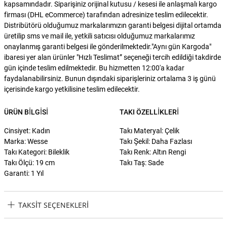
kapsamındadır. Siparişiniz orijinal kutusu / kesesi ile anlaşmalı kargo
firması (DHL eCommerce) tarafından adresinize teslim edilecektir.
Distribütörü olduğumuz markalarımızın garanti belgesi dijital ortamda
üretilip sms ve mail ile, yetkili satıcısı olduğumuz markalarımız
onaylanmış garanti belgesi ile gönderilmektedir."Aynı gün Kargoda"
ibaresi yer alan ürünler "Hızlı Teslimat” seçeneği tercih edildiği takdirde
gün içinde teslim edilmektedir. Bu hizmetten 12:00'a kadar
faydalanabilirsiniz. Bunun dışındaki siparişleriniz ortalama 3 iş günü
içerisinde kargo yetkilisine teslim edilecektir.
ÜRÜN BILGISI
TAKI ÖZELLIKLERI
Cinsiyet: Kadın
Takı Materyal: Çelik
Marka: Wesse
Takı Şekil: Daha Fazlası
Takı Kategori: Bileklik
Takı Renk: Altın Rengi
Takı Ölçü: 19 cm
Takı Taş: Sade
Garanti: 1 Yıl
TAKSIT SEÇENEKLERI
Wesse JWDG1033-02 Kadın Bileklik Taksit Seçenekleri