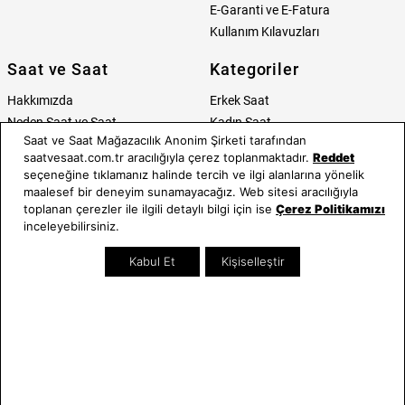
E-Garanti ve E-Fatura
Kullanım Kılavuzları
Saat ve Saat
Kategoriler
Hakkımızda
Erkek Saat
Neden Saat ve Saat
Kadın Saat
Saat ve Saat Mağazacılık Anonim Şirketi tarafından
Mağazalar
Tüm Ürünler
saatvesaat.com.tr aracılığıyla çerez toplanmaktadır.
Reddet
Kurumsal Satış
Takı & Aksesuar
seçeneğine tıklamanız halinde tercih ve ilgi alanlarına yönelik
Mağazada Teknik Servis
Kampanyalar
maalesef bir deneyim sunamayacağız. Web sitesi aracılığıyla
Yatırımcı İlişkileri
İndirimliler
toplanan çerezler ile ilgili detaylı bilgi için ise
Çerez Politikamızı
inceleyebilirsiniz.
Online Özel
Hediye Kartı
Kabul Et
Kişiselleştir
Blog
İletişim
WhatsApp
0212 232 72 28
850 460 72 43
Bizi Takip Edin
Bize Ulaşın