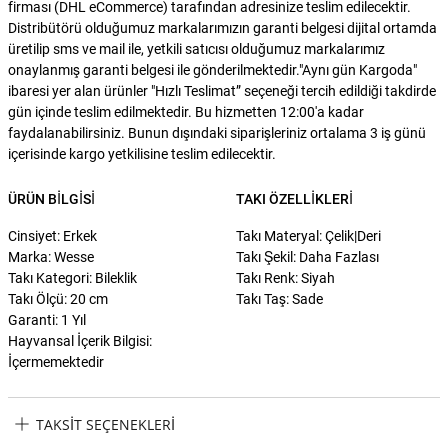
firması (DHL eCommerce) tarafından adresinize teslim edilecektir.
Distribütörü olduğumuz markalarımızın garanti belgesi dijital ortamda
üretilip sms ve mail ile, yetkili satıcısı olduğumuz markalarımız
onaylanmış garanti belgesi ile gönderilmektedir."Aynı gün Kargoda"
ibaresi yer alan ürünler "Hızlı Teslimat” seçeneği tercih edildiği takdirde
gün içinde teslim edilmektedir. Bu hizmetten 12:00'a kadar
faydalanabilirsiniz. Bunun dışındaki siparişleriniz ortalama 3 iş günü
içerisinde kargo yetkilisine teslim edilecektir.
ÜRÜN BILGISI
TAKI ÖZELLIKLERI
Cinsiyet: Erkek
Takı Materyal: Çelik|Deri
Marka: Wesse
Takı Şekil: Daha Fazlası
Takı Kategori: Bileklik
Takı Renk: Siyah
Takı Ölçü: 20 cm
Takı Taş: Sade
Garanti: 1 Yıl
Hayvansal İçerik Bilgisi:
İçermemektedir
TAKSIT SEÇENEKLERI