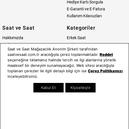
Hediye Kartı Sorgula
E-Garanti ve E-Fatura
Kullanım Kılavuzları
Saat ve Saat
Kategoriler
Hakkımızda
Erkek Saat
Neden Saat ve Saat
Kadın Saat
Saat ve Saat Mağazacılık Anonim Şirketi tarafından
Mağazalar
Tüm Ürünler
saatvesaat.com.tr aracılığıyla çerez toplanmaktadır.
Reddet
Kurumsal Satış
Takı & Aksesuar
seçeneğine tıklamanız halinde tercih ve ilgi alanlarına yönelik
Mağazada Teknik Servis
Kampanyalar
maalesef bir deneyim sunamayacağız. Web sitesi aracılığıyla
toplanan çerezler ile ilgili detaylı bilgi için ise
Çerez Politikamızı
Yatırımcı İlişkileri
İndirimliler
inceleyebilirsiniz.
Online Özel
Hediye Kartı
Kabul Et
Kişiselleştir
Blog
İletişim
WhatsApp
0212 232 72 28
850 460 72 43
Bizi Takip Edin
Bize Ulaşın