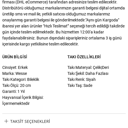
firması (DHL eCommerce) tarafından adresinize teslim edilecektir.
Distribütörü olduğumuz markalarımızın garanti belgesi dijital ortamda
üretilip sms ve mail ile, yetkili satıcısı olduğumuz markalarımız
onaylanmış garanti belgesi ile gönderilmektedir."Aynı gün Kargoda"
ibaresi yer alan ürünler "Hızlı Teslimat” seçeneği tercih edildiği takdirde
gün içinde teslim edilmektedir. Bu hizmetten 12:00'a kadar
faydalanabilirsiniz. Bunun dışındaki siparişleriniz ortalama 3 iş günü
içerisinde kargo yetkilisine teslim edilecektir.
ÜRÜN BILGISI
TAKI ÖZELLIKLERI
Cinsiyet: Erkek
Takı Materyal: Çelik|Deri
Marka: Wesse
Takı Şekil: Daha Fazlası
Takı Kategori: Bileklik
Takı Renk: Siyah
Takı Ölçü: 20 cm
Takı Taş: Sade
Garanti: 1 Yıl
Hayvansal İçerik Bilgisi:
İçermemektedir
TAKSIT SEÇENEKLERI