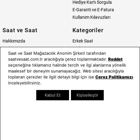
Hediye Kartı Sorgula
E-Garanti ve E-Fatura
Kullanım Kılavuzları
Saat ve Saat
Kategoriler
Hakkımızda
Erkek Saat
Neden Saat ve Saat
Kadın Saat
Saat ve Saat Mağazacılık Anonim Şirketi tarafından
Mağazalar
Tüm Ürünler
saatvesaat.com.tr aracılığıyla çerez toplanmaktadır.
Reddet
Kurumsal Satış
Takı & Aksesuar
seçeneğine tıklamanız halinde tercih ve ilgi alanlarına yönelik
Mağazada Teknik Servis
Kampanyalar
maalesef bir deneyim sunamayacağız. Web sitesi aracılığıyla
toplanan çerezler ile ilgili detaylı bilgi için ise
Çerez Politikamızı
Yatırımcı İlişkileri
İndirimliler
inceleyebilirsiniz.
Online Özel
Hediye Kartı
Kabul Et
Kişiselleştir
Blog
İletişim
WhatsApp
0212 232 72 28
850 460 72 43
Bizi Takip Edin
Bize Ulaşın