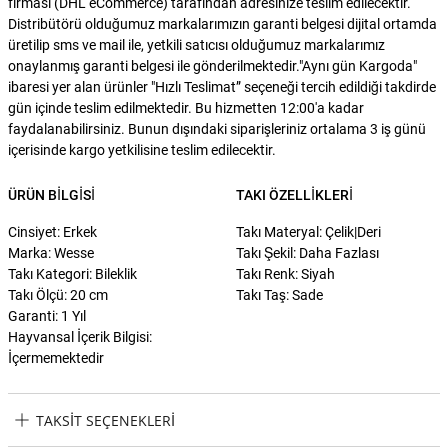
firması (DHL eCommerce) tarafından adresinize teslim edilecektir.
Distribütörü olduğumuz markalarımızın garanti belgesi dijital ortamda
üretilip sms ve mail ile, yetkili satıcısı olduğumuz markalarımız
onaylanmış garanti belgesi ile gönderilmektedir."Aynı gün Kargoda"
ibaresi yer alan ürünler "Hızlı Teslimat” seçeneği tercih edildiği takdirde
gün içinde teslim edilmektedir. Bu hizmetten 12:00'a kadar
faydalanabilirsiniz. Bunun dışındaki siparişleriniz ortalama 3 iş günü
içerisinde kargo yetkilisine teslim edilecektir.
ÜRÜN BILGISI
TAKI ÖZELLIKLERI
Cinsiyet: Erkek
Takı Materyal: Çelik|Deri
Marka: Wesse
Takı Şekil: Daha Fazlası
Takı Kategori: Bileklik
Takı Renk: Siyah
Takı Ölçü: 20 cm
Takı Taş: Sade
Garanti: 1 Yıl
Hayvansal İçerik Bilgisi:
İçermemektedir
TAKSIT SEÇENEKLERI