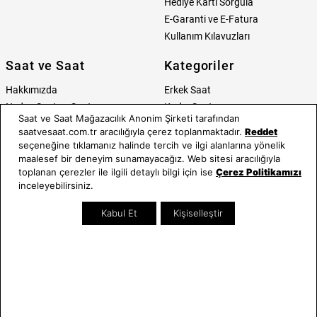
Hediye Kartı Sorgula
E-Garanti ve E-Fatura
Kullanım Kılavuzları
Saat ve Saat
Kategoriler
Hakkımızda
Erkek Saat
Neden Saat ve Saat
Kadın Saat
Saat ve Saat Mağazacılık Anonim Şirketi tarafından
Mağazalar
Tüm Ürünler
saatvesaat.com.tr aracılığıyla çerez toplanmaktadır.
Reddet
Kurumsal Satış
Takı & Aksesuar
seçeneğine tıklamanız halinde tercih ve ilgi alanlarına yönelik
Mağazada Teknik Servis
Kampanyalar
maalesef bir deneyim sunamayacağız. Web sitesi aracılığıyla
toplanan çerezler ile ilgili detaylı bilgi için ise
Çerez Politikamızı
Yatırımcı İlişkileri
İndirimliler
inceleyebilirsiniz.
Online Özel
Hediye Kartı
Kabul Et
Kişiselleştir
Blog
İletişim
WhatsApp
0212 232 72 28
850 460 72 43
Bizi Takip Edin
Bize Ulaşın