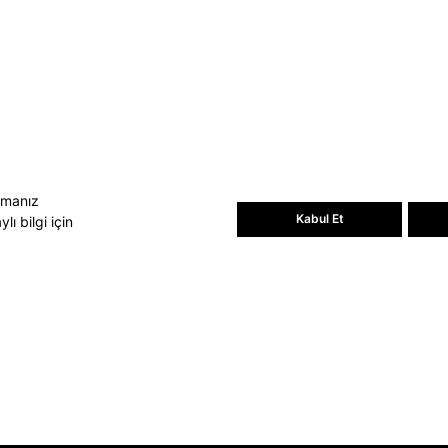
Bültene üye olun, kampanya ve
süprizleri kaçırmayın
E-posta Adresiniz
Üye Ol
E-posta adresinizi vererek
E-Bülten
aydınlatma metni
uyarınca tarafınıza e-
posta gönderilmesini kabul etmiş
olursunuz.
- Daha sonra abonelikten çıkabilirsiniz.
amanız
Kabul Et
ı bilgi için