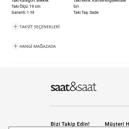
Takı Kategori: Bileklik
Takı Renk: Kahverengi|Metalik
Takı Ölçü: 19 cm
Gri
Garanti: 1 Yıl
Takı Taş: Sade
TAKSIT SEÇENEKLERI
Tommy Hilfiger THJ2790546 Erkek Bileklik Taksit Seçenekleri
HANGI MAĞAZADA
Tommy Hilfiger THJ2790546 Erkek Bileklik Hangi Mağazada Bul
Bizi Takip Edin!
Müşteri H