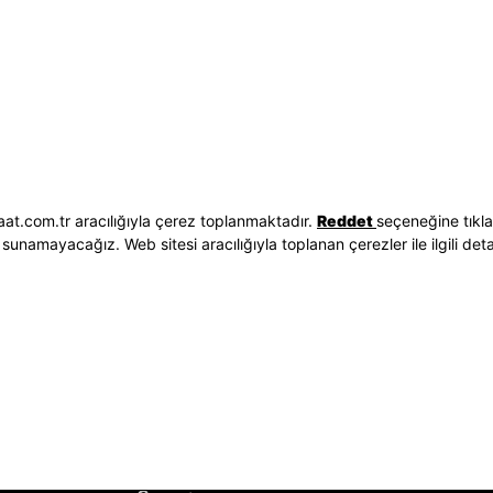
Hakkımızda
Erkek Saat
 İşlemleri
Neden Saat ve Saat
Kadın Saat
Seçenekleri
Mağazalar
Tüm Ürünler
ilgileri
Kurumsal Satış
Takı & Aksesuar
Mağazada Teknik Servis
Kampanyalar
Yatırımcı İlişkileri
İndirimliler
Sorgula
Online Özel
E-Fatura
Hediye Kartı
at.com.tr aracılığıyla çerez toplanmaktadır.
Reddet
seçeneğine tıkl
vuzları
Blog
sunamayacağız. Web sitesi aracılığıyla toplanan çerezler ile ilgili detayl
p
Bizi Takip Edin
Bize Ulaşın
3