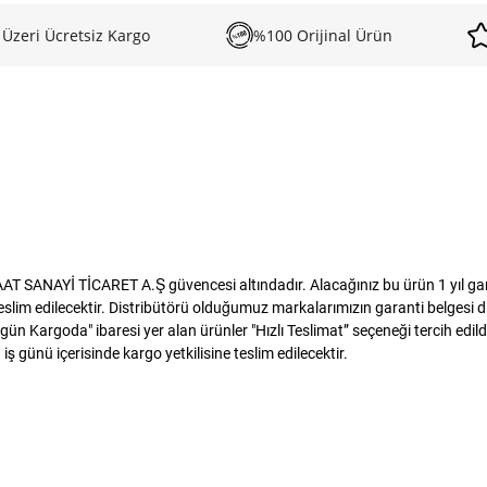
 Üzeri Ücretsiz Kargo
%100 Orijinal Ürün
T SANAYİ TİCARET A.Ş güvencesi altındadır. Alacağınız bu ürün 1 yıl garant
m edilecektir. Distribütörü olduğumuz markalarımızın garanti belgesi dijit
ün Kargoda" ibaresi yer alan ürünler "Hızlı Teslimat” seçeneği tercih edild
ş günü içerisinde kargo yetkilisine teslim edilecektir.