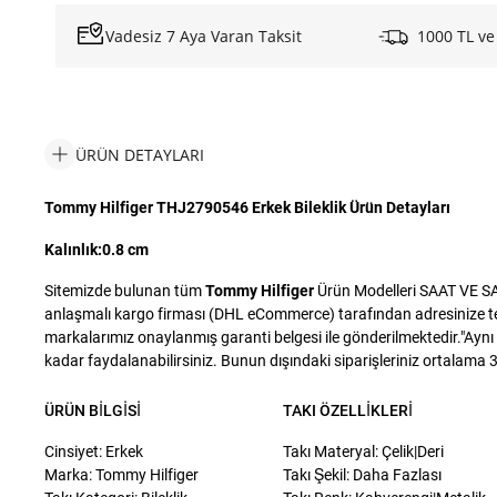
Vadesiz 7 Aya Varan Taksit
1000 TL ve
ÜRÜN DETAYLARI
Tommy Hilfiger THJ2790546 Erkek Bileklik Ürün Detayları
Kalınlık:0.8 cm
Sitemizde bulunan tüm
Tommy Hilfiger
Ürün Modelleri SAAT VE SAA
anlaşmalı kargo firması (DHL eCommerce) tarafından adresinize tesli
markalarımız onaylanmış garanti belgesi ile gönderilmektedir."Aynı g
kadar faydalanabilirsiniz. Bunun dışındaki siparişleriniz ortalama 3 i
ÜRÜN BILGISI
TAKI ÖZELLIKLERI
Cinsiyet: Erkek
Takı Materyal: Çelik|Deri
Marka: Tommy Hilfiger
Takı Şekil: Daha Fazlası