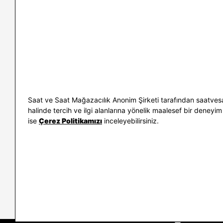
İletişim
Nasıl Alırım
Sıkça Sorulan Sorular
Kargo ve İade
Kullanım Koşulları
Banka Taksit 
Kişisel Verilerin Korunması
Banka Hesap B
ve Aydınlatma Metni
Kolay İade
Bilgi Toplumu Hizmetleri
Sipariş Takip
Hediye Kartı 
E-Garanti ve 
Saat ve Saat Mağazacılık Anonim Şirketi tarafından saatvesa
Kullanım Kıla
halinde tercih ve ilgi alanlarına yönelik maalesef bir deneyim 
ise
Çerez Politikamızı
inceleyebilirsiniz.
İletişim
WhatsAp
0212 232 72 28
850 460 72 4