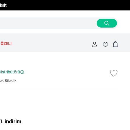
ksit
 ÖZEL!
Cart
Fav
Distribütörü
k Bileklik
L indirim