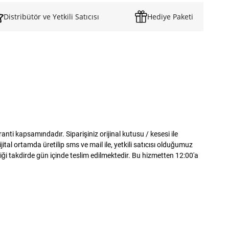
Distribütör ve Yetkili Satıcısı
Hediye Paketi
i kapsamındadır. Siparişiniz orijinal kutusu / kesesi ile
al ortamda üretilip sms ve mail ile, yetkili satıcısı olduğumuz
iği takdirde gün içinde teslim edilmektedir. Bu hizmetten 12:00'a