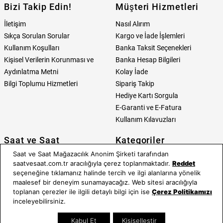
Bizi Takip Edin!
Müşteri Hizmetleri
İletişim
Nasıl Alırım
Sıkça Sorulan Sorular
Kargo ve İade İşlemleri
Kullanım Koşulları
Banka Taksit Seçenekleri
Kişisel Verilerin Korunması ve
Banka Hesap Bilgileri
Aydınlatma Metni
Kolay İade
Bilgi Toplumu Hizmetleri
Sipariş Takip
Hediye Kartı Sorgula
E-Garanti ve E-Fatura
Kullanım Kılavuzları
Saat ve Saat
Kategoriler
Saat ve Saat Mağazacılık Anonim Şirketi tarafından
Hakkımızda
Erkek Saat
saatvesaat.com.tr aracılığıyla çerez toplanmaktadır.
Reddet
Neden Saat ve Saat
Kadın Saat
seçeneğine tıklamanız halinde tercih ve ilgi alanlarına yönelik
Mağazalar
Tüm Ürünler
maalesef bir deneyim sunamayacağız. Web sitesi aracılığıyla
toplanan çerezler ile ilgili detaylı bilgi için ise
Çerez Politikamızı
Kurumsal Satış
Takı & Aksesuar
inceleyebilirsiniz.
Mağazada Teknik Servis
Kampanyalar
Yatırımcı İlişkileri
İndirimliler
Kabul Et
Kişiselleştir