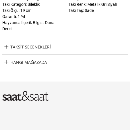
Takı Kategori: Bileklik
Takı Renk: Metalik Gri|Siyah
Takı Ölçü: 19 cm
Takı Taş: Sade
Garanti: 1 Yıl
Hayvansal İçerik Bilgisi: Dana
Derisi
TAKSIT SEÇENEKLERI
Tommy Hilfiger THJ2790545 Erkek Bileklik Taksit Seçenekleri
HANGI MAĞAZADA
Tommy Hilfiger THJ2790545 Erkek Bileklik Hangi Mağazada
Bulabilirim?