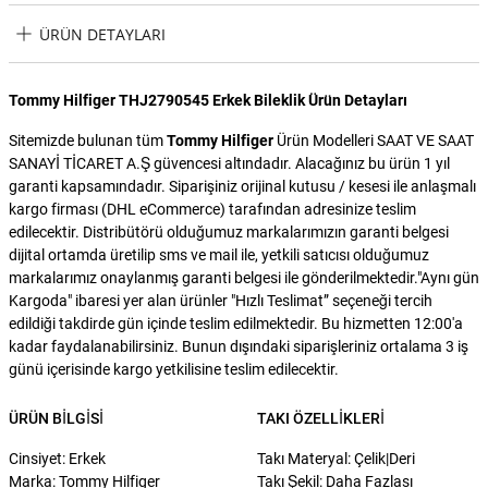
ÜRÜN DETAYLARI
Tommy Hilfiger THJ2790545 Erkek Bileklik Ürün Detayları
Sitemizde bulunan tüm
Tommy Hilfiger
Ürün Modelleri SAAT VE SAAT
SANAYİ TİCARET A.Ş güvencesi altındadır. Alacağınız bu ürün 1 yıl
garanti kapsamındadır. Siparişiniz orijinal kutusu / kesesi ile anlaşmalı
kargo firması (DHL eCommerce) tarafından adresinize teslim
edilecektir. Distribütörü olduğumuz markalarımızın garanti belgesi
dijital ortamda üretilip sms ve mail ile, yetkili satıcısı olduğumuz
markalarımız onaylanmış garanti belgesi ile gönderilmektedir."Aynı gün
Kargoda" ibaresi yer alan ürünler "Hızlı Teslimat” seçeneği tercih
edildiği takdirde gün içinde teslim edilmektedir. Bu hizmetten 12:00'a
kadar faydalanabilirsiniz. Bunun dışındaki siparişleriniz ortalama 3 iş
günü içerisinde kargo yetkilisine teslim edilecektir.
ÜRÜN BILGISI
TAKI ÖZELLIKLERI
Cinsiyet: Erkek
Takı Materyal: Çelik|Deri
Marka: Tommy Hilfiger
Takı Şekil: Daha Fazlası