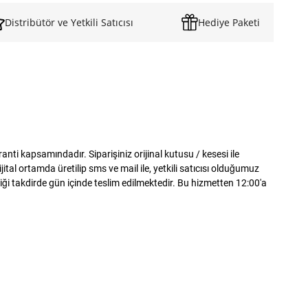
Distribütör ve Yetkili Satıcısı
Hediye Paketi
i kapsamındadır. Siparişiniz orijinal kutusu / kesesi ile
al ortamda üretilip sms ve mail ile, yetkili satıcısı olduğumuz
iği takdirde gün içinde teslim edilmektedir. Bu hizmetten 12:00'a