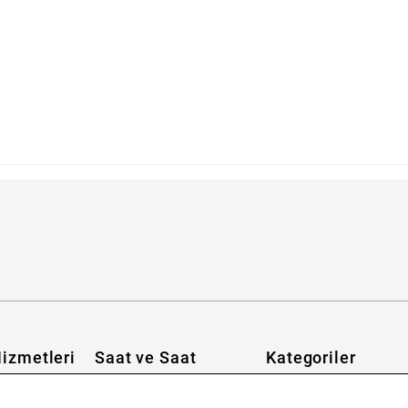
abilirim?
izmetleri
Saat ve Saat
Kategoriler
Hakkımızda
Erkek Saat