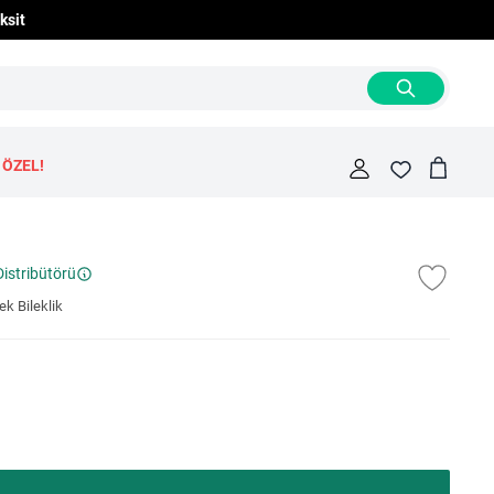
ksit
 ÖZEL!
Cart
Fav
Distribütörü
k Bileklik