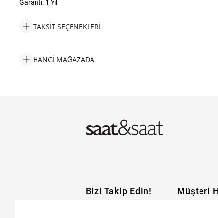
Garanti: 1 Yıl
TAKSIT SEÇENEKLERI
Tommy Hilfiger THJ2790434 Erkek Bileklik Taksit Seçenekleri
HANGI MAĞAZADA
Tommy Hilfiger THJ2790434 Erkek Bileklik Hangi Mağazada Bul
Bizi Takip Edin!
Müşteri H
İletişim
Nasıl Alırım