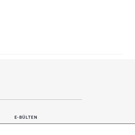
E-BÜLTEN
Bültene üye olun, kampanya ve
süprizleri kaçırmayın