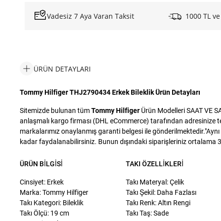
Vadesiz 7 Aya Varan Taksit
1000 TL ve
ÜRÜN DETAYLARI
Tommy Hilfiger THJ2790434 Erkek Bileklik Ürün Detayları
Sitemizde bulunan tüm
Tommy Hilfiger
Ürün Modelleri SAAT VE SAA
anlaşmalı kargo firması (DHL eCommerce) tarafından adresinize tesli
markalarımız onaylanmış garanti belgesi ile gönderilmektedir."Aynı g
kadar faydalanabilirsiniz. Bunun dışındaki siparişleriniz ortalama 3 i
ÜRÜN BILGISI
TAKI ÖZELLIKLERI
Cinsiyet: Erkek
Takı Materyal: Çelik
Marka: Tommy Hilfiger
Takı Şekil: Daha Fazlası
Takı Kategori: Bileklik
Takı Renk: Altın Rengi
Takı Ölçü: 19 cm
Takı Taş: Sade