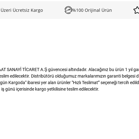
 Üzeri Ücretsiz Kargo
%100 Orijinal Ürün
T SANAYİ TİCARET A.Ş güvencesi altındadır. Alacağınız bu ürün 1 yıl garant
m edilecektir. Distribütörü olduğumuz markalarımızın garanti belgesi dijit
ün Kargoda" ibaresi yer alan ürünler "Hızlı Teslimat” seçeneği tercih edild
ş günü içerisinde kargo yetkilisine teslim edilecektir.