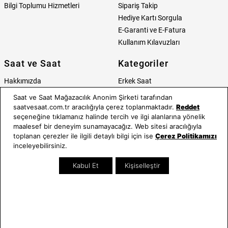
Bilgi Toplumu Hizmetleri
Sipariş Takip
Hediye Kartı Sorgula
E-Garanti ve E-Fatura
Kullanım Kılavuzları
Saat ve Saat
Kategoriler
Hakkımızda
Erkek Saat
Neden Saat ve Saat
Kadın Saat
Saat ve Saat Mağazacılık Anonim Şirketi tarafından
Mağazalar
Tüm Ürünler
saatvesaat.com.tr aracılığıyla çerez toplanmaktadır.
Reddet
seçeneğine tıklamanız halinde tercih ve ilgi alanlarına yönelik
Kurumsal Satış
Takı & Aksesuar
maalesef bir deneyim sunamayacağız. Web sitesi aracılığıyla
Mağazada Teknik Servis
Kampanyalar
toplanan çerezler ile ilgili detaylı bilgi için ise
Çerez Politikamızı
Yatırımcı İlişkileri
İndirimliler
inceleyebilirsiniz.
Online Özel
Kabul Et
Kişiselleştir
Hediye Kartı
Blog
İletişim
WhatsApp
0212 232 72 28
850 460 72 43