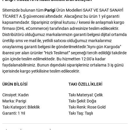
Sitemizde bulunan tüm
Parigi
Ürün Modelleri SAAT VE SAAT SANAYİ
TİCARET A.Ş güvencesi altındadır. Alacağınız bu ürün 1 yıl garanti
kapsamındadır. Siparişiniz orijinal kutusu / kesesi ile anlaşmalı kargo
firması (DHL eCommerce) tarafından adresinize teslim edilecektir.
Distribütörü olduğumuz markalarımızın garanti belgesi dijital ortamda
üretilip sms ve mail ile, yetkili satıcısı olduğumuz markalarımız
onaylanmış garanti belgesi ile gönderilmektedir."Aynı gün Kargoda"
ibaresi yer alan ürünler "Hızlı Teslimat” seçeneği tercih edildiği takdirde
gün içinde teslim edilmektedir. Bu hizmetten 12:00'a kadar
faydalanabilirsiniz. Bunun dışındaki siparişleriniz ortalama 3 iş günü
içerisinde kargo yetkilisine teslim edilecektir.
ÜRÜN BILGISI
TAKI ÖZELLIKLERI
Cinsiyet: Kadın
Takı Materyal: Çelik
Marka: Parigi
Takı Şekil: Doğa
Takı Kategori: Bileklik
Takı Renk: Rose Gold
Garanti: 1 Yıl
Takı Taş: Taşlı