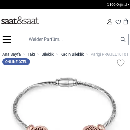
%100 Orijinal • 1
Car
Fav
İçeriğe geç
Ana Sayfa
>
Takı
>
Bileklik
>
Kadın Bileklik
>
Parigi PRGJEL1010 Kad
ONLINE ÖZEL