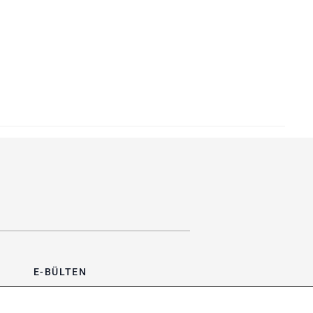
E-BÜLTEN
Bültene üye olun, kampanya ve
süprizleri kaçırmayın