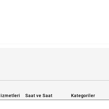
abilirim?
izmetleri
Saat ve Saat
Kategoriler
Hakkımızda
Erkek Saat