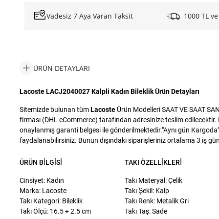
Vadesiz 7 Aya Varan Taksit
1000 TL ve
ÜRÜN DETAYLARI
Lacoste LACJ2040027 Kalpli Kadın Bileklik Ürün Detayları
Sitemizde bulunan tüm
Lacoste
Ürün Modelleri SAAT VE SAAT SANAYİ
firması (DHL eCommerce) tarafından adresinize teslim edilecektir. D
onaylanmış garanti belgesi ile gönderilmektedir."Aynı gün Kargoda" i
faydalanabilirsiniz. Bunun dışındaki siparişleriniz ortalama 3 iş günü
ÜRÜN BILGISI
TAKI ÖZELLIKLERI
Cinsiyet: Kadın
Takı Materyal: Çelik
Marka: Lacoste
Takı Şekil: Kalp
Takı Kategori: Bileklik
Takı Renk: Metalik Gri
Takı Ölçü: 16.5 + 2.5 cm
Takı Taş: Sade