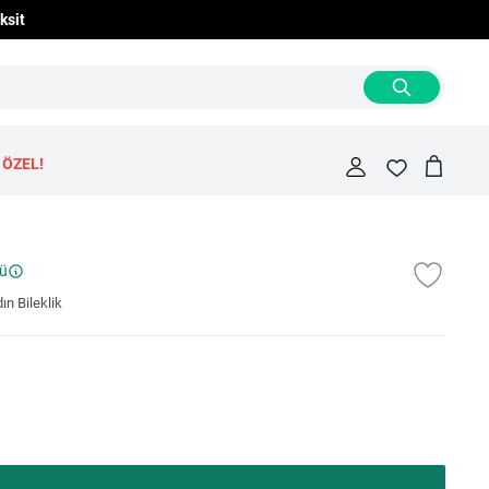
ksit
 ÖZEL!
Cart
Fav
rü
n Bileklik