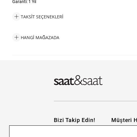
Garanti: 1 Yıl
TAKSIT SEÇENEKLERI
Lacoste LACJ2040027 Kalpli Kadın Bileklik Taksit Seçenekleri
HANGI MAĞAZADA
Lacoste LACJ2040027 Kalpli Kadın Bileklik Hangi Mağazada Bul
Bizi Takip Edin!
Müşteri H
İletişim
Nasıl Alırım