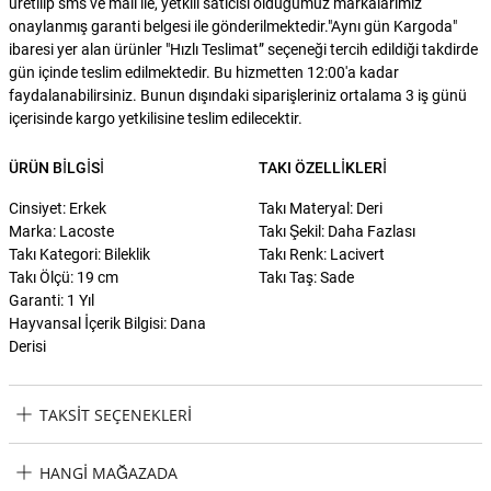
üretilip sms ve mail ile, yetkili satıcısı olduğumuz markalarımız
onaylanmış garanti belgesi ile gönderilmektedir."Aynı gün Kargoda"
ibaresi yer alan ürünler "Hızlı Teslimat” seçeneği tercih edildiği takdirde
gün içinde teslim edilmektedir. Bu hizmetten 12:00'a kadar
faydalanabilirsiniz. Bunun dışındaki siparişleriniz ortalama 3 iş günü
içerisinde kargo yetkilisine teslim edilecektir.
ÜRÜN BILGISI
TAKI ÖZELLIKLERI
Cinsiyet: Erkek
Takı Materyal: Deri
Marka: Lacoste
Takı Şekil: Daha Fazlası
Takı Kategori: Bileklik
Takı Renk: Lacivert
Takı Ölçü: 19 cm
Takı Taş: Sade
Garanti: 1 Yıl
Hayvansal İçerik Bilgisi: Dana
Derisi
TAKSIT SEÇENEKLERI
Lacoste LACJ2040150 Erkek Bileklik Taksit Seçenekleri
HANGI MAĞAZADA