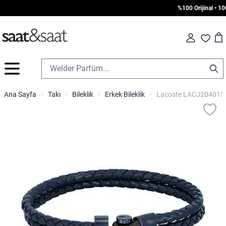
%100 Orijinal • 1000
Car
Fav
İçeriğe geç
Ana Sayfa
>
Takı
>
Bileklik
>
Erkek Bileklik
>
Lacoste LACJ2040150 