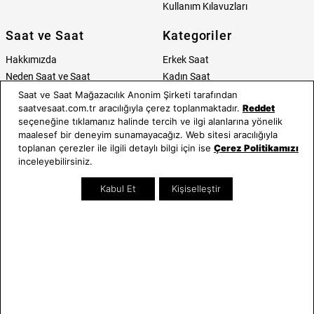
Kullanım Kılavuzları
Saat ve Saat
Kategoriler
Hakkımızda
Erkek Saat
Neden Saat ve Saat
Kadın Saat
Mağazalar
Tüm Ürünler
Saat ve Saat Mağazacılık Anonim Şirketi tarafından
saatvesaat.com.tr aracılığıyla çerez toplanmaktadır.
Reddet
Kurumsal Satış
Takı & Aksesuar
seçeneğine tıklamanız halinde tercih ve ilgi alanlarına yönelik
Mağazada Teknik Servis
Kampanyalar
maalesef bir deneyim sunamayacağız. Web sitesi aracılığıyla
Yatırımcı İlişkileri
İndirimliler
toplanan çerezler ile ilgili detaylı bilgi için ise
Çerez Politikamızı
Online Özel
inceleyebilirsiniz.
Hediye Kartı
Kabul Et
Kişiselleştir
Blog
İletişim
WhatsApp
0212 232 72 28
850 460 72 43
Bizi Takip Edin
Bize Ulaşın