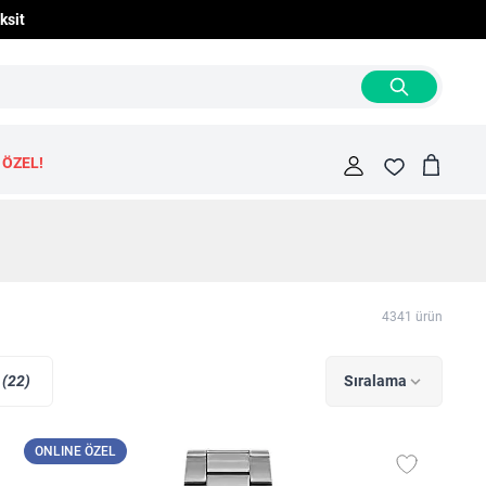
ksit
 ÖZEL!
Cart
Fav
4341
ürün
r
(22)
Sıralama
ONLINE ÖZEL