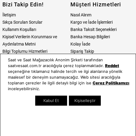
Bizi Takip Edin!
Müşteri Hizmetleri
İletişim
Nasıl Alırım
Sıkça Sorulan Sorular
Kargo ve İade İşlemleri
Kullanım Koşulları
Banka Taksit Seçenekleri
Kişisel Verilerin Korunması ve
Banka Hesap Bilgileri
Aydınlatma Metni
Kolay İade
Bilgi Toplumu Hizmetleri
Sipariş Takip
Hediye Kartı Sorgula
Saat ve Saat Mağazacılık Anonim Şirketi tarafından
saatvesaat.com.tr aracılığıyla çerez toplanmaktadır.
Reddet
E-Garanti ve E-Fatura
seçeneğine tıklamanız halinde tercih ve ilgi alanlarına yönelik
Kullanım Kılavuzları
maalesef bir deneyim sunamayacağız. Web sitesi aracılığıyla
toplanan çerezler ile ilgili detaylı bilgi için ise
Çerez Politikamızı
Saat ve Saat
Kategoriler
inceleyebilirsiniz.
Hakkımızda
Erkek Saat
Kabul Et
Kişiselleştir
Neden Saat ve Saat
Kadın Saat
Mağazalar
Tüm Ürünler
Kurumsal Satış
Takı & Aksesuar
Mağazada Teknik Servis
Kampanyalar
Yatırımcı İlişkileri
İndirimliler