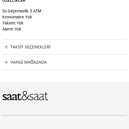
ÖZELLIKLER
Su Geçirmezlik: 5 ATM
Kronometre: Yok
Takvim: Yok
Alarm: Yok
TAKSIT SEÇENEKLERI
Wesse WWL107208 Kadın Kol Saati Taksit Seçenekleri
HANGI MAĞAZADA
Wesse WWL107208 Kadın Kol Saati Hangi Mağazada Bulabilirim?