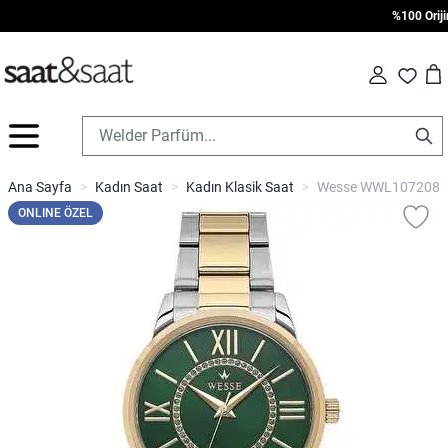
%100 Orijinal
Car
Fav
İçeriğe geç
Ana Sayfa
>
Kadın Saat
>
Kadın Klasik Saat
>
Wesse WWL107208 Ka
ONLINE ÖZEL