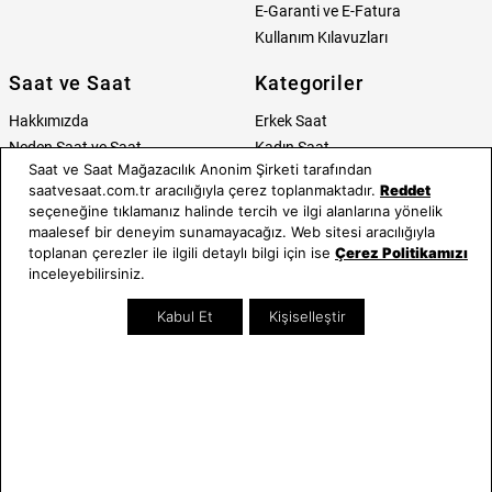
E-Garanti ve E-Fatura
Kullanım Kılavuzları
Saat ve Saat
Kategoriler
Hakkımızda
Erkek Saat
Neden Saat ve Saat
Kadın Saat
Saat ve Saat Mağazacılık Anonim Şirketi tarafından
Mağazalar
Tüm Ürünler
saatvesaat.com.tr aracılığıyla çerez toplanmaktadır.
Reddet
Kurumsal Satış
Takı & Aksesuar
seçeneğine tıklamanız halinde tercih ve ilgi alanlarına yönelik
Mağazada Teknik Servis
Kampanyalar
maalesef bir deneyim sunamayacağız. Web sitesi aracılığıyla
Yatırımcı İlişkileri
İndirimliler
toplanan çerezler ile ilgili detaylı bilgi için ise
Çerez Politikamızı
inceleyebilirsiniz.
Online Özel
Hediye Kartı
Kabul Et
Kişiselleştir
Blog
İletişim
WhatsApp
0212 232 72 28
850 460 72 43
Bizi Takip Edin
Bize Ulaşın