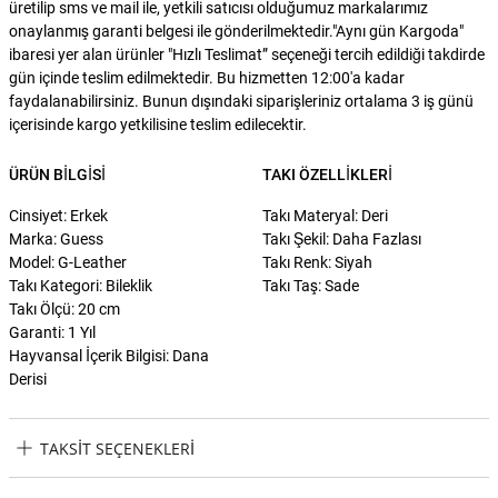
üretilip sms ve mail ile, yetkili satıcısı olduğumuz markalarımız
onaylanmış garanti belgesi ile gönderilmektedir."Aynı gün Kargoda"
ibaresi yer alan ürünler "Hızlı Teslimat” seçeneği tercih edildiği takdirde
gün içinde teslim edilmektedir. Bu hizmetten 12:00'a kadar
faydalanabilirsiniz. Bunun dışındaki siparişleriniz ortalama 3 iş günü
içerisinde kargo yetkilisine teslim edilecektir.
ÜRÜN BILGISI
TAKI ÖZELLIKLERI
Cinsiyet: Erkek
Takı Materyal: Deri
Marka: Guess
Takı Şekil: Daha Fazlası
Model: G-Leather
Takı Renk: Siyah
Takı Kategori: Bileklik
Takı Taş: Sade
Takı Ölçü: 20 cm
Garanti: 1 Yıl
Hayvansal İçerik Bilgisi: Dana
Derisi
TAKSIT SEÇENEKLERI
Guess JGUJUMB01367JWSTBKTU Erkek Bileklik Taksit Seçenekleri