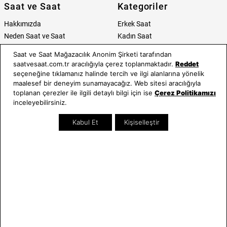
Saat ve Saat
Kategoriler
Hakkımızda
Erkek Saat
Neden Saat ve Saat
Kadın Saat
Mağazalar
Tüm Ürünler
Saat ve Saat Mağazacılık Anonim Şirketi tarafından
Kurumsal Satış
Takı & Aksesuar
saatvesaat.com.tr aracılığıyla çerez toplanmaktadır.
Reddet
Mağazada Teknik Servis
Kampanyalar
seçeneğine tıklamanız halinde tercih ve ilgi alanlarına yönelik
maalesef bir deneyim sunamayacağız. Web sitesi aracılığıyla
Yatırımcı İlişkileri
İndirimliler
toplanan çerezler ile ilgili detaylı bilgi için ise
Çerez Politikamızı
Online Özel
inceleyebilirsiniz.
Hediye Kartı
Blog
Kabul Et
Kişiselleştir
İletişim
WhatsApp
0212 232 72 28
850 460 72 43
Bizi Takip Edin
Bize Ulaşın