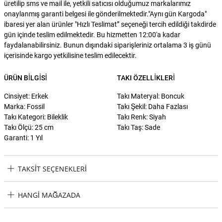
üretilip sms ve mail ile, yetkili satıcısı olduğumuz markalarımız
onaylanmış garanti belgesi ile gönderilmektedir."Aynı gün Kargoda"
ibaresi yer alan ürünler "Hızlı Teslimat” seçeneği tercih edildiği takdirde
gün içinde teslim edilmektedir. Bu hizmetten 12:00'a kadar
faydalanabilirsiniz. Bunun dışındaki siparişleriniz ortalama 3 iş günü
içerisinde kargo yetkilisine teslim edilecektir.
ÜRÜN BILGISI
TAKI ÖZELLIKLERI
Cinsiyet: Erkek
Takı Materyal: Boncuk
Marka: Fossil
Takı Şekil: Daha Fazlası
Takı Kategori: Bileklik
Takı Renk: Siyah
Takı Ölçü: 25 cm
Takı Taş: Sade
Garanti: 1 Yıl
TAKSIT SEÇENEKLERI
Fossil JOF00812-040 Erkek Bileklik Taksit Seçenekleri
HANGI MAĞAZADA
Fossil JOF00812-040 Erkek Bileklik Hangi Mağazada Bulabilirim?