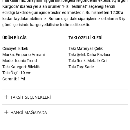
markalarımız onaylanmış garanti belgesi ile gönderilmektedir."Aynı gün
Kargoda" ibaresi yer alan ürünler "Hızlı Teslimat” seçeneği tercih
edildiği takdirde gün içinde teslim edilmektedir. Bu hizmetten 12:00'a
kadar faydalanabilirsiniz. Bunun dışındaki siparişleriniz ortalama 3 iş
günü içerisinde kargo yetkilisine teslim edilecektir.
ÜRÜN BILGISI
TAKI ÖZELLIKLERI
Cinsiyet: Erkek
Takı Materyal: Çelik
Marka: Emporio Armani
Takı Şekil: Daha Fazlası
Model: Iconic Trend
Takı Renk: Metalik Gri
Takı Kategori: Bileklik
Takı Taş: Sade
Takı Ölçü: 19 cm
Garanti: 1 Yıl
TAKSIT SEÇENEKLERI
Emporio Armani AJEGS3038-040 Erkek Bileklik Taksit Seçenekleri
HANGI MAĞAZADA
Emporio Armani AJEGS3038-040 Erkek Bileklik Hangi Mağazada
Bulabilirim?