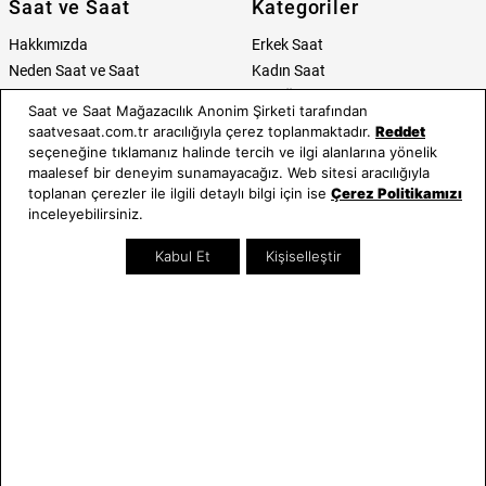
Saat ve Saat
Kategoriler
Hakkımızda
Erkek Saat
Neden Saat ve Saat
Kadın Saat
Mağazalar
Tüm Ürünler
Saat ve Saat Mağazacılık Anonim Şirketi tarafından
Kurumsal Satış
Takı & Aksesuar
saatvesaat.com.tr aracılığıyla çerez toplanmaktadır.
Reddet
Mağazada Teknik Servis
Kampanyalar
seçeneğine tıklamanız halinde tercih ve ilgi alanlarına yönelik
maalesef bir deneyim sunamayacağız. Web sitesi aracılığıyla
Yatırımcı İlişkileri
İndirimliler
toplanan çerezler ile ilgili detaylı bilgi için ise
Çerez Politikamızı
Online Özel
inceleyebilirsiniz.
Hediye Kartı
Blog
Kabul Et
Kişiselleştir
İletişim
WhatsApp
0212 232 72 28
850 460 72 43
Bizi Takip Edin
Bize Ulaşın