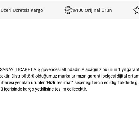
 Üzeri Ücretsiz Kargo
%100 Orijinal Ürün
NAYİ TİCARET A.Ş güvencesi altındadır. Alacağınız bu ürün 1 yıl garanti k
tir. Distribütörü olduğumuz markalarımızın garanti belgesi dijital ortamda
baresi yer alan ürünler "Hızlı Teslimat” seçeneği tercih edildiği takdirde 
 içerisinde kargo yetkilisine teslim edilecektir.