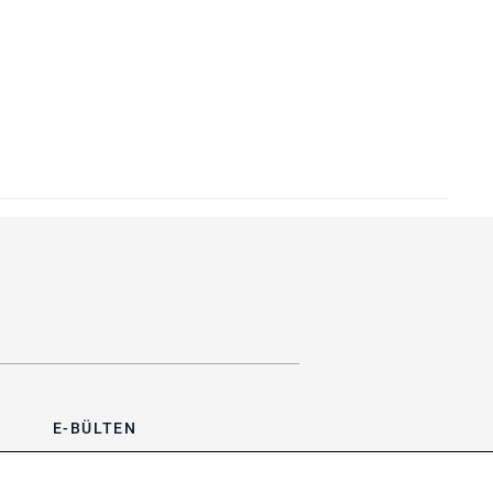
E-BÜLTEN
Bültene üye olun, kampanya ve
süprizleri kaçırmayın