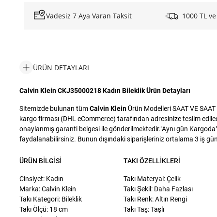
Vadesiz 7 Aya Varan Taksit
1000 TL ve
ÜRÜN DETAYLARI
Calvin Klein CKJ35000218 Kadın Bileklik Ürün Detayları
Sitemizde bulunan tüm
Calvin Klein
Ürün Modelleri SAAT VE SAAT SA
kargo firması (DHL eCommerce) tarafından adresinize teslim edilecek
onaylanmış garanti belgesi ile gönderilmektedir."Aynı gün Kargoda" i
faydalanabilirsiniz. Bunun dışındaki siparişleriniz ortalama 3 iş günü
ÜRÜN BILGISI
TAKI ÖZELLIKLERI
Cinsiyet: Kadın
Takı Materyal: Çelik
Marka: Calvin Klein
Takı Şekil: Daha Fazlası
Takı Kategori: Bileklik
Takı Renk: Altın Rengi
Takı Ölçü: 18 cm
Takı Taş: Taşlı