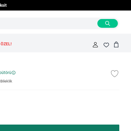
ksit
 ÖZEL!
Cart
Fav
ibütörü
Bileklik