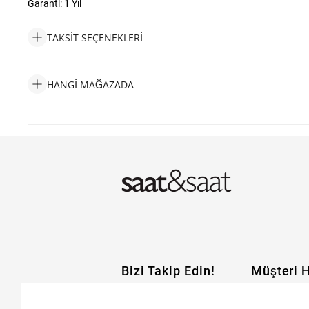
Garanti: 1 Yıl
TAKSIT SEÇENEKLERI
Calvin Klein CKJ35000218 Kadın Bileklik Taksit Seçenekleri
HANGI MAĞAZADA
Calvin Klein CKJ35000218 Kadın Bileklik Hangi Mağazada Bulab
Bizi Takip Edin!
Müşteri H
İletişim
Nasıl Alırım