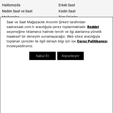
Hakkımızda
Erkek Saat
Neden Saat ve Saat
Kadın Saat
Mağazalar
Tüm Ürünler
Saat ve Saat Mağazacılık Anonim Şirketi tarafından
Kurumsal Satış
Takı & Aksesuar
saatvesaat.com.tr aracılığıyla çerez toplanmaktadır.
Reddet
Mağazada Teknik Servis
Kampanyalar
seçeneğine tıklamanız halinde tercih ve ilgi alanlarına yönelik
Yatırımcı İlişkileri
İndirimliler
maalesef bir deneyim sunamayacağız. Web sitesi aracılığıyla
toplanan çerezler ile ilgili detaylı bilgi için ise
Çerez Politikamızı
Online Özel
inceleyebilirsiniz.
Hediye Kartı
Blog
Kabul Et
Kişiselleştir
İletişim
WhatsApp
0212 232 72 28
850 460 72 43
Bizi Takip Edin
Bize Ulaşın