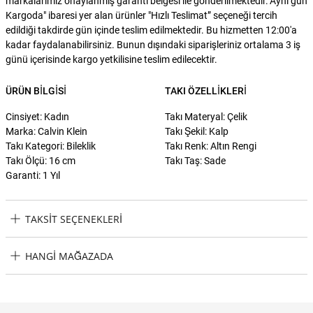
markalarımız onaylanmış garanti belgesi ile gönderilmektedir."Aynı gün
Kargoda" ibaresi yer alan ürünler "Hızlı Teslimat” seçeneği tercih
edildiği takdirde gün içinde teslim edilmektedir. Bu hizmetten 12:00'a
kadar faydalanabilirsiniz. Bunun dışındaki siparişleriniz ortalama 3 iş
günü içerisinde kargo yetkilisine teslim edilecektir.
ÜRÜN BILGISI
TAKI ÖZELLIKLERI
Cinsiyet: Kadın
Takı Materyal: Çelik
Marka: Calvin Klein
Takı Şekil: Kalp
Takı Kategori: Bileklik
Takı Renk: Altın Rengi
Takı Ölçü: 16 cm
Takı Taş: Sade
Garanti: 1 Yıl
TAKSIT SEÇENEKLERI
Calvin Klein CKJ35000039 Kalpli Kadın Bileklik Taksit Seçenekleri
HANGI MAĞAZADA
Calvin Klein CKJ35000039 Kalpli Kadın Bileklik Hangi Mağazada
Bulabilirim?