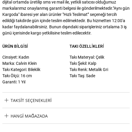
dijital ortamda üretilip sms ve mail ile, yetkili satıcısı olduğumuz
markalarımız onaylanmış garanti belgesi ile gönderilmektedir."Aynı gün
Kargoda" ibaresi yer alan ürünler "Hızlı Teslimat” seçeneği tercih
edildiği takdirde gün içinde teslim edilmektedir. Bu hizmetten 12:00'a
kadar faydalanabilirsiniz. Bunun dışındaki siparişleriniz ortalama 3 iş
günü içerisinde kargo yetkilisine teslim edilecektir.
ÜRÜN BILGISI
TAKI ÖZELLIKLERI
Cinsiyet: Kadın
Takı Materyal: Çelik
Marka: Calvin Klein
Takı Şekil: Kalp
Takı Kategori: Bileklik
Takı Renk: Metalik Gri
Takı Ölçü: 16 cm
Takı Taş: Sade
Garanti: 1 Yıl
TAKSIT SEÇENEKLERI
Calvin Klein CKJ35000038 Kalpli Kadın Bileklik Taksit Seçenekleri
HANGI MAĞAZADA
Calvin Klein CKJ35000038 Kalpli Kadın Bileklik Hangi Mağazada