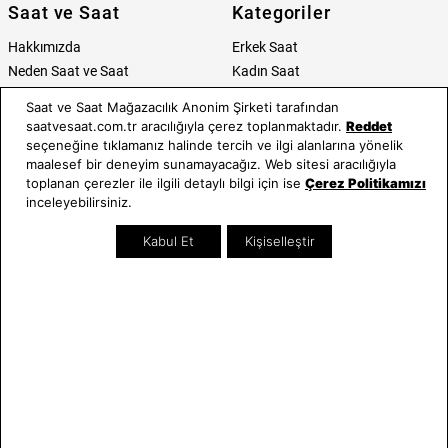
Saat ve Saat
Kategoriler
Hakkımızda
Erkek Saat
Neden Saat ve Saat
Kadın Saat
Mağazalar
Tüm Ürünler
Saat ve Saat Mağazacılık Anonim Şirketi tarafından
Kurumsal Satış
Takı & Aksesuar
saatvesaat.com.tr aracılığıyla çerez toplanmaktadır.
Reddet
Mağazada Teknik Servis
Kampanyalar
seçeneğine tıklamanız halinde tercih ve ilgi alanlarına yönelik
maalesef bir deneyim sunamayacağız. Web sitesi aracılığıyla
Yatırımcı İlişkileri
İndirimliler
toplanan çerezler ile ilgili detaylı bilgi için ise
Çerez Politikamızı
Online Özel
inceleyebilirsiniz.
Hediye Kartı
Blog
Kabul Et
Kişiselleştir
İletişim
WhatsApp
0212 232 72 28
850 460 72 43
Bizi Takip Edin
Bize Ulaşın