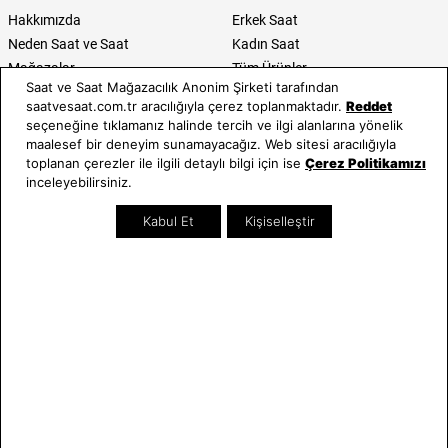
Hakkımızda
Erkek Saat
Neden Saat ve Saat
Kadın Saat
Mağazalar
Tüm Ürünler
Saat ve Saat Mağazacılık Anonim Şirketi tarafından
Kurumsal Satış
Takı & Aksesuar
saatvesaat.com.tr aracılığıyla çerez toplanmaktadır.
Reddet
Mağazada Teknik Servis
Kampanyalar
seçeneğine tıklamanız halinde tercih ve ilgi alanlarına yönelik
Yatırımcı İlişkileri
İndirimliler
maalesef bir deneyim sunamayacağız. Web sitesi aracılığıyla
toplanan çerezler ile ilgili detaylı bilgi için ise
Çerez Politikamızı
Online Özel
inceleyebilirsiniz.
Hediye Kartı
Blog
Kabul Et
Kişiselleştir
İletişim
WhatsApp
0212 232 72 28
850 460 72 43
Bizi Takip Edin
Bize Ulaşın