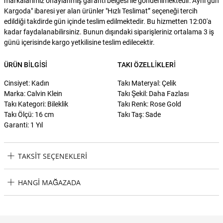
markalarımız onaylanmış garanti belgesi ile gönderilmektedir."Aynı gün
Kargoda" ibaresi yer alan ürünler "Hızlı Teslimat” seçeneği tercih
edildiği takdirde gün içinde teslim edilmektedir. Bu hizmetten 12:00'a
kadar faydalanabilirsiniz. Bunun dışındaki siparişleriniz ortalama 3 iş
günü içerisinde kargo yetkilisine teslim edilecektir.
ÜRÜN BILGISI
TAKI ÖZELLIKLERI
Cinsiyet: Kadın
Takı Materyal: Çelik
Marka: Calvin Klein
Takı Şekil: Daha Fazlası
Takı Kategori: Bileklik
Takı Renk: Rose Gold
Takı Ölçü: 16 cm
Takı Taş: Sade
Garanti: 1 Yıl
TAKSIT SEÇENEKLERI
Calvin Klein CKJ35000005 Kadın Bileklik Taksit Seçenekleri
HANGI MAĞAZADA
Calvin Klein CKJ35000005 Kadın Bileklik Hangi Mağazada
Bulabilirim?