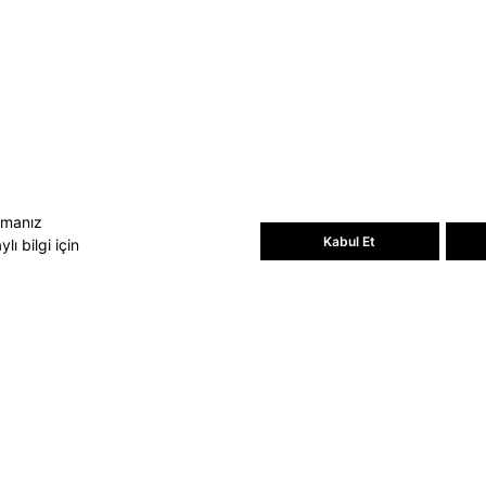
Bültene üye olun, kampanya ve
süprizleri kaçırmayın
E-posta Adresiniz
Üye Ol
E-posta adresinizi vererek
E-Bülten
aydınlatma metni
uyarınca tarafınıza e-
posta gönderilmesini kabul etmiş
olursunuz.
- Daha sonra abonelikten çıkabilirsiniz.
amanız
Kabul Et
ı bilgi için