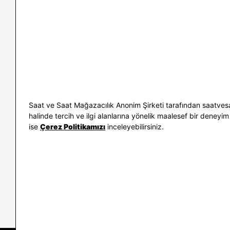
İletişim
Nasıl Alırım
Sıkça Sorulan Sorular
Kargo ve İade
Kullanım Koşulları
Banka Taksit 
Kişisel Verilerin Korunması
Banka Hesap B
ve Aydınlatma Metni
Kolay İade
Bilgi Toplumu Hizmetleri
Sipariş Takip
Hediye Kartı 
E-Garanti ve 
Saat ve Saat Mağazacılık Anonim Şirketi tarafından saatvesa
Kullanım Kıla
halinde tercih ve ilgi alanlarına yönelik maalesef bir deneyim 
ise
Çerez Politikamızı
inceleyebilirsiniz.
İletişim
WhatsAp
0212 232 72 28
850 460 72 4