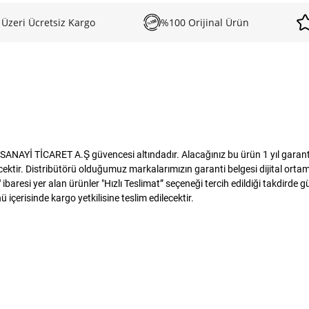
 Üzeri Ücretsiz Kargo
%100 Orijinal Ürün
NAYİ TİCARET A.Ş güvencesi altındadır. Alacağınız bu ürün 1 yıl garanti k
tir. Distribütörü olduğumuz markalarımızın garanti belgesi dijital ortamda
baresi yer alan ürünler "Hızlı Teslimat” seçeneği tercih edildiği takdirde 
 içerisinde kargo yetkilisine teslim edilecektir.