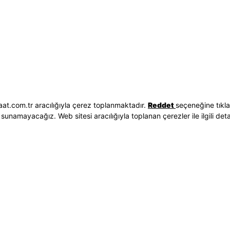
Hakkımızda
Erkek Saat
 İşlemleri
Neden Saat ve Saat
Kadın Saat
Seçenekleri
Mağazalar
Tüm Ürünler
ilgileri
Kurumsal Satış
Takı & Aksesuar
Mağazada Teknik Servis
Kampanyalar
Yatırımcı İlişkileri
İndirimliler
Sorgula
Online Özel
E-Fatura
Hediye Kartı
at.com.tr aracılığıyla çerez toplanmaktadır.
Reddet
seçeneğine tıkl
vuzları
Blog
sunamayacağız. Web sitesi aracılığıyla toplanan çerezler ile ilgili detayl
p
Bizi Takip Edin
Bize Ulaşın
3