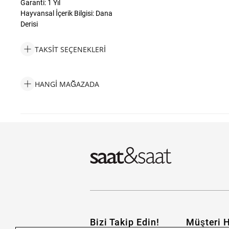
Garanti: 1 Yıl
Hayvansal İçerik Bilgisi: Dana
Derisi
TAKSIT SEÇENEKLERI
Calvin Klein CKJ35000261 Erkek Bileklik Taksit Seçenekleri
HANGI MAĞAZADA
Calvin Klein CKJ35000261 Erkek Bileklik Hangi Mağazada Bulab
Bizi Takip Edin!
Müşteri H