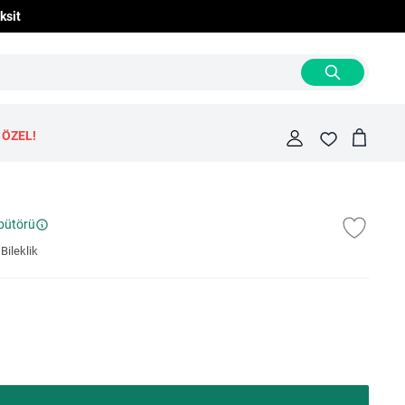
ksit
 ÖZEL!
Cart
Fav
ibütörü
Bileklik