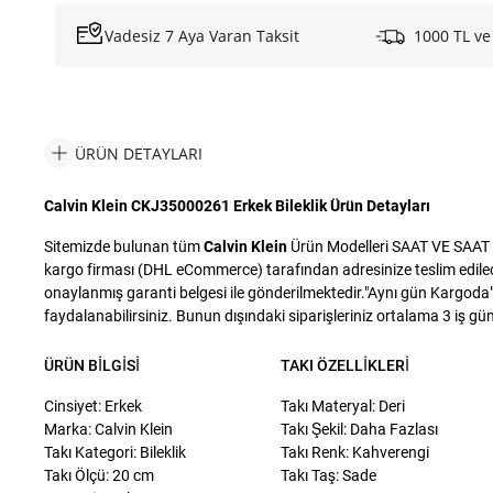
Vadesiz 7 Aya Varan Taksit
1000 TL ve
ÜRÜN DETAYLARI
Calvin Klein CKJ35000261 Erkek Bileklik Ürün Detayları
Sitemizde bulunan tüm
Calvin Klein
Ürün Modelleri SAAT VE SAAT SA
kargo firması (DHL eCommerce) tarafından adresinize teslim edilecek
onaylanmış garanti belgesi ile gönderilmektedir."Aynı gün Kargoda" i
faydalanabilirsiniz. Bunun dışındaki siparişleriniz ortalama 3 iş günü
ÜRÜN BILGISI
TAKI ÖZELLIKLERI
Cinsiyet: Erkek
Takı Materyal: Deri
Marka: Calvin Klein
Takı Şekil: Daha Fazlası
Takı Kategori: Bileklik
Takı Renk: Kahverengi
Takı Ölçü: 20 cm
Takı Taş: Sade