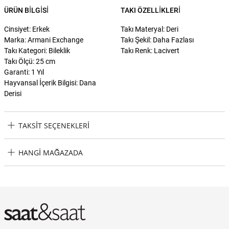
ÜRÜN BILGISI
TAKI ÖZELLIKLERI
Cinsiyet: Erkek
Takı Materyal: Deri
Marka: Armani Exchange
Takı Şekil: Daha Fazlası
Takı Kategori: Bileklik
Takı Renk: Lacivert
Takı Ölçü: 25 cm
Garanti: 1 Yıl
Hayvansal İçerik Bilgisi: Dana
Derisi
TAKSIT SEÇENEKLERI
Armani Exchange AXG0106-040 Erkek Bileklik Taksit Seçenekleri
HANGI MAĞAZADA
Armani Exchange AXG0106-040 Erkek Bileklik Hangi Mağazada
Bulabilirim?