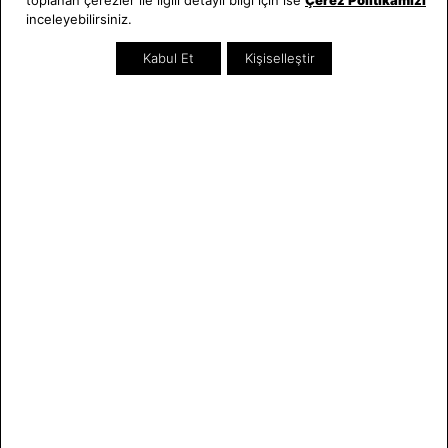
inceleyebilirsiniz.
Kurumsal Satış
Takı & Aksesuar
Mağazada Teknik Servis
Kampanyalar
Kabul Et
Kişiselleştir
Yatırımcı İlişkileri
İndirimliler
Online Özel
Hediye Kartı
Blog
İletişim
WhatsApp
0212 232 72 28
850 460 72 43
Bizi Takip Edin
Bize Ulaşın
E-BÜLTEN
Bültene üye olun, kampanya ve süprizleri kaçırmayın