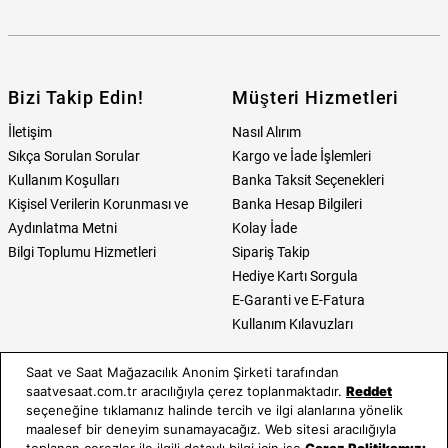
Bizi Takip Edin!
Müşteri Hizmetleri
İletişim
Nasıl Alırım
Sıkça Sorulan Sorular
Kargo ve İade İşlemleri
Kullanım Koşulları
Banka Taksit Seçenekleri
Kişisel Verilerin Korunması ve
Banka Hesap Bilgileri
Aydınlatma Metni
Kolay İade
Bilgi Toplumu Hizmetleri
Sipariş Takip
Hediye Kartı Sorgula
E-Garanti ve E-Fatura
Kullanım Kılavuzları
Saat ve Saat
Kategoriler
Saat ve Saat Mağazacılık Anonim Şirketi tarafından
saatvesaat.com.tr aracılığıyla çerez toplanmaktadır.
Reddet
Hakkımızda
Erkek Saat
seçeneğine tıklamanız halinde tercih ve ilgi alanlarına yönelik
Neden Saat ve Saat
Kadın Saat
maalesef bir deneyim sunamayacağız. Web sitesi aracılığıyla
toplanan çerezler ile ilgili detaylı bilgi için ise
Çerez Politikamızı
Mağazalar
Tüm Ürünler