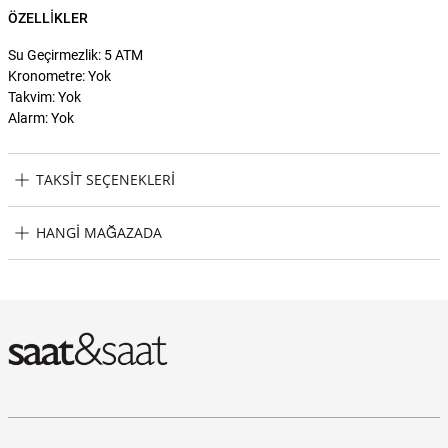
ÖZELLIKLER
Su Geçirmezlik: 5 ATM
Kronometre: Yok
Takvim: Yok
Alarm: Yok
TAKSIT SEÇENEKLERI
Wesse WWG208102 Kol Saati Taksit Seçenekleri
HANGI MAĞAZADA
Wesse WWG208102 Kol Saati Hangi Mağazada Bulabilirim?