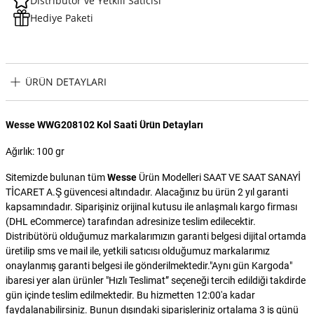
Distribütör ve Yetkili Satıcısı
Hediye Paketi
ÜRÜN DETAYLARI
Wesse WWG208102 Kol Saati Ürün Detayları
Ağırlık: 100 gr
Sitemizde bulunan tüm
Wesse
Ürün Modelleri SAAT VE SAAT SANAYİ
TİCARET A.Ş güvencesi altındadır. Alacağınız bu ürün 2 yıl garanti
kapsamındadır. Siparişiniz orijinal kutusu ile anlaşmalı kargo firması
(DHL eCommerce) tarafından adresinize teslim edilecektir.
Distribütörü olduğumuz markalarımızın garanti belgesi dijital ortamda
üretilip sms ve mail ile, yetkili satıcısı olduğumuz markalarımız
onaylanmış garanti belgesi ile gönderilmektedir."Aynı gün Kargoda"
ibaresi yer alan ürünler "Hızlı Teslimat” seçeneği tercih edildiği takdirde
gün içinde teslim edilmektedir. Bu hizmetten 12:00'a kadar
faydalanabilirsiniz. Bunun dışındaki siparişleriniz ortalama 3 iş günü