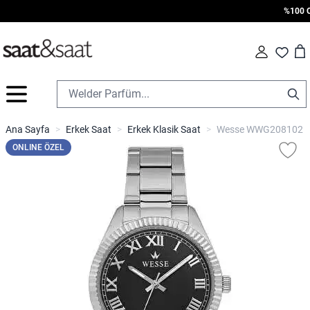
%100 Oriji
Car
Fav
İçeriğe geç
Ana Sayfa
>
Erkek Saat
>
Erkek Klasik Saat
>
Wesse WWG208102 Ko
ONLINE ÖZEL