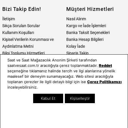
Bizi Takip Edin!
Müşteri Hizmetleri
İletişim
Nasıl Alırım
Sıkça Sorulan Sorular
Kargo ve İade İşlemleri
Kullanım Koşulları
Banka Taksit Seçenekleri
Kişisel Verilerin Korunması ve
Banka Hesap Bilgileri
Aydınlatma Metni
Kolay İade
Bilgi Toplumu Hizmetleri
Sipariş Takip
Saat ve Saat Mağazacılık Anonim Şirketi tarafından
Hediye Kartı Sorgula
saatvesaat.com.tr aracılığıyla çerez toplanmaktadır.
Reddet
E-Garanti ve E-Fatura
seçeneğine tıklamanız halinde tercih ve ilgi alanlarına yönelik
Kullanım Kılavuzları
maalesef bir deneyim sunamayacağız. Web sitesi aracılığıyla
toplanan çerezler ile ilgili detaylı bilgi için ise
Çerez Politikamızı
Saat ve Saat
Kategoriler
inceleyebilirsiniz.
Hakkımızda
Erkek Saat
Kabul Et
Kişiselleştir
Neden Saat ve Saat
Kadın Saat
Mağazalar
Tüm Ürünler
Kurumsal Satış
Takı & Aksesuar
Mağazada Teknik Servis
Kampanyalar