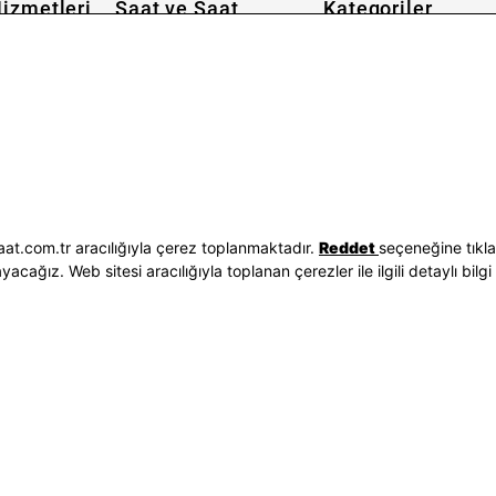
izmetleri
Saat ve Saat
Kategoriler
Hakkımızda
Erkek Saat
 İşlemleri
Neden Saat ve Saat
Kadın Saat
Seçenekleri
Mağazalar
Tüm Ürünler
ilgileri
Kurumsal Satış
Takı & Aksesuar
Mağazada Teknik Servis
Kampanyalar
Yatırımcı İlişkileri
İndirimliler
Sorgula
Online Özel
E-Fatura
Hediye Kartı
at.com.tr aracılığıyla çerez toplanmaktadır.
Reddet
seçeneğine tıkl
vuzları
Blog
ağız. Web sitesi aracılığıyla toplanan çerezler ile ilgili detaylı bilgi 
p
Bizi Takip Edin
Bize Ulaşın
3