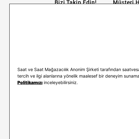
Bizi Takip Edin!
Müşteri H
İletişim
Nasıl Alırım
Sıkça Sorulan Sorular
Kargo ve İade
Kullanım Koşulları
Banka Taksit 
Kişisel Verilerin Korunması
Banka Hesap B
ve Aydınlatma Metni
Kolay İade
Bilgi Toplumu Hizmetleri
Sipariş Takip
Hediye Kartı 
E-Garanti ve 
Saat ve Saat Mağazacılık Anonim Şirketi tarafından saatvesa
Kullanım Kıla
tercih ve ilgi alanlarına yönelik maalesef bir deneyim sunamayac
Politikamızı
inceleyebilirsiniz.
İletişim
WhatsAp
0212 232 72 28
850 460 72 4