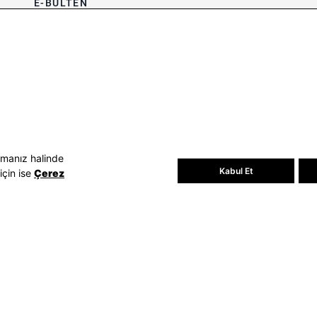
E-BÜLTEN
Bültene üye olun, kampanya ve
süprizleri kaçırmayın
E-posta Adresiniz
Üye Ol
E-posta adresinizi vererek
E-Bülten
aydınlatma metni
uyarınca tarafınıza e-
posta gönderilmesini kabul etmiş
olursunuz.
- Daha sonra abonelikten çıkabilirsiniz.
amanız halinde
Kabul Et
için ise
Çerez