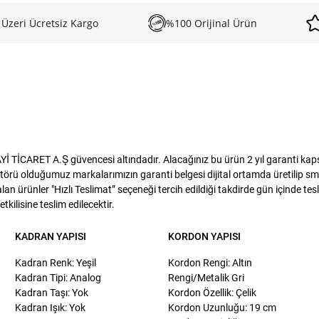
 Üzeri Ücretsiz Kargo
%100 Orijinal Ürün
TİCARET A.Ş güvencesi altındadır. Alacağınız bu ürün 2 yıl garanti kapsam
törü olduğumuz markalarımızın garanti belgesi dijital ortamda üretilip sms
lan ürünler "Hızlı Teslimat” seçeneği tercih edildiği takdirde gün içinde te
kilisine teslim edilecektir.
KADRAN YAPISI
KORDON YAPISI
Kadran Renk: Yeşil
Kordon Rengi: Altın
Kadran Tipi: Analog
Rengi/Metalik Gri
Kadran Taşı: Yok
Kordon Özellik: Çelik
Kadran Işık: Yok
Kordon Uzunluğu: 19 cm