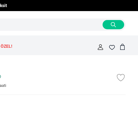
ksit
 ÖZEL!
Cart
Fav
aati