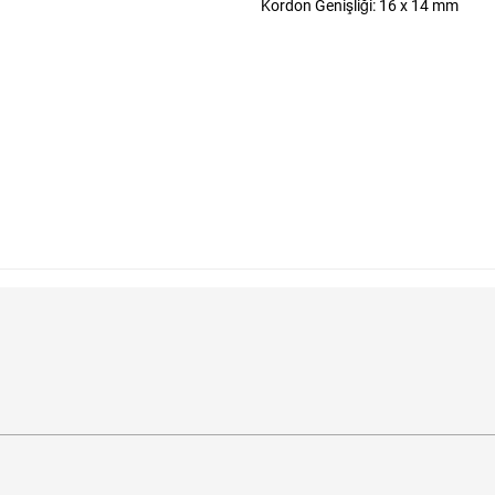
Kordon Genişliği: 16 x 14 mm
m?