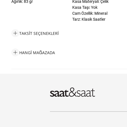
Ağırlık: 83 gr
Kasa Materyali: Çelik
Kasa Taşı: Yok
Cam Özellik: Mineral
Tarz: Klasik Saatler
TAKSIT SEÇENEKLERI
Wesse WWL111306 Kadın Kol Saati Taksit Seçenekleri
HANGI MAĞAZADA
Wesse WWL111306 Kadın Kol Saati Hangi Mağazada Bulabiliri