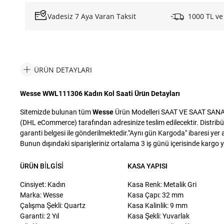
Vadesiz 7 Aya Varan Taksit
1000 TL ve
ÜRÜN DETAYLARI
Wesse WWL111306 Kadın Kol Saati Ürün Detayları
Sitemizde bulunan tüm
Wesse
Ürün Modelleri SAAT VE SAAT SANAYİ 
(DHL eCommerce) tarafından adresinize teslim edilecektir. Distribü
garanti belgesi ile gönderilmektedir."Aynı gün Kargoda" ibaresi yer a
Bunun dışındaki siparişleriniz ortalama 3 iş günü içerisinde kargo yet
ÜRÜN BILGISI
KASA YAPISI
Cinsiyet: Kadın
Kasa Renk: Metalik Gri
Marka: Wesse
Kasa Çapı: 32 mm
Çalışma Şekli: Quartz
Kasa Kalinlik: 9 mm
Garanti: 2 Yıl
Kasa Şekli: Yuvarlak