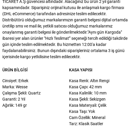
TİCARET A.Ş güvencesi altındadır. Alacağınız bu ürün 2 yıl garanti
kapsamındadır. Siparişiniz orijinal kutusu ile anlaşmalı kargo firması
(DHL eCommerce) tarafından adresinize teslim edilecektir.
Distribütörü olduğumuz markalarımızın garanti belgesi dijital ortamda
üretilip sms ve mail ile, yetkili satıcısı olduğumuz markalarımız
onaylanmış garanti belgesi ile gönderilmektedir."Aynı gün Kargoda"
ibaresi yer alan ürünler "Hızlı Teslimat” seçeneği tercih edildiği takdirde
gün içinde teslim edilmektedir. Bu hizmetten 12:00'a kadar
faydalanabilirsiniz. Bunun dışındaki siparişleriniz ortalama 3 iş günü
içerisinde kargo yetkilisine teslim edilecektir.
ÜRÜN BILGISI
KASA YAPISI
Cinsiyet: Erkek
Kasa Renk: Altın Rengi
Marka: Wesse
Kasa Çapı: 42 mm
Çalışma Şekli: Quartz
Kasa Kalinlik: 10 mm
Garanti: 2 Yıl
Kasa Şekli: Sekizgen
Ağırlık: 149 gr
Kasa Materyali: Çelik
Kasa Taşı: Yok
Cam Özellik: Mineral
Tarz: Klasik Saatler