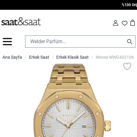
%100 Orijin
Car
Fav
İçeriğe geç
Ana Sayfa
>
Erkek Saat
>
Erkek Klasik Saat
>
Wesse WWG402106 Erk