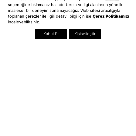
seçeneğine tıklamanız halinde tercih ve ilgi alanlarına yönelik
Hakkımızda
Erkek Saat
maalesef bir deneyim sunamayacağız. Web sitesi aracılığıyla
Neden Saat ve Saat
Kadın Saat
toplanan çerezler ile ilgili detaylı bilgi için ise
Çerez Politikamızı
Mağazalar
Tüm Ürünler
inceleyebilirsiniz.
Kurumsal Satış
Takı & Aksesuar
Kabul Et
Kişiselleştir
Mağazada Teknik Servis
Kampanyalar
Yatırımcı İlişkileri
İndirimliler
Online Özel
Hediye Kartı
Blog
İletişim
WhatsApp
0212 232 72 28
850 460 72 43
Bizi Takip Edin
Bize Ulaşın