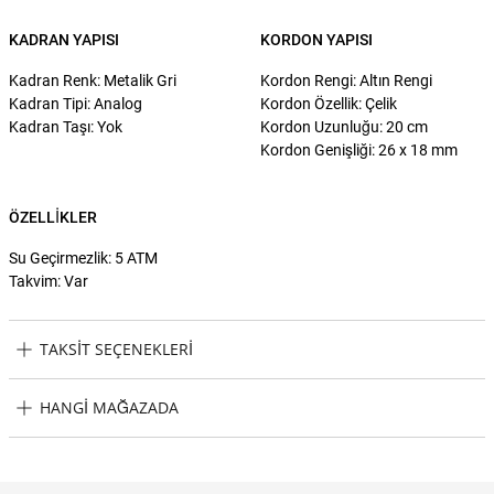
KADRAN YAPISI
KORDON YAPISI
Kadran Renk: Metalik Gri
Kordon Rengi: Altın Rengi
Kadran Tipi: Analog
Kordon Özellik: Çelik
Kadran Taşı: Yok
Kordon Uzunluğu: 20 cm
Kordon Genişliği: 26 x 18 mm
ÖZELLIKLER
Su Geçirmezlik: 5 ATM
Takvim: Var
TAKSIT SEÇENEKLERI
Wesse WWG402106 Erkek Kol Saati Taksit Seçenekleri
HANGI MAĞAZADA
Wesse WWG402106 Erkek Kol Saati Hangi Mağazada Bulabilirim?