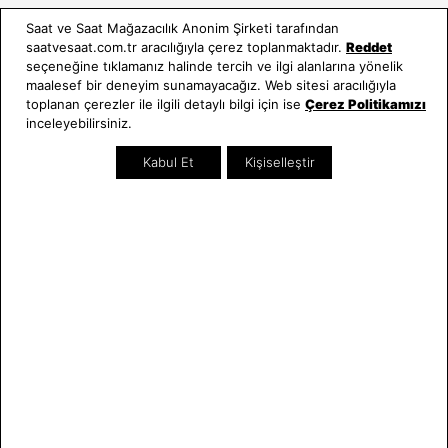
Kullanım Kılavuzları
Saat ve Saat Mağazacılık Anonim Şirketi tarafından
saatvesaat.com.tr aracılığıyla çerez toplanmaktadır.
Reddet
Saat ve Saat
Kategoriler
seçeneğine tıklamanız halinde tercih ve ilgi alanlarına yönelik
maalesef bir deneyim sunamayacağız. Web sitesi aracılığıyla
Hakkımızda
Erkek Saat
toplanan çerezler ile ilgili detaylı bilgi için ise
Çerez Politikamızı
Neden Saat ve Saat
Kadın Saat
inceleyebilirsiniz.
Mağazalar
Tüm Ürünler
Kabul Et
Kişiselleştir
Kurumsal Satış
Takı & Aksesuar
Mağazada Teknik Servis
Kampanyalar
Yatırımcı İlişkileri
İndirimliler
Online Özel
Hediye Kartı
Blog
İletişim
WhatsApp
0212 232 72 28
850 460 72 43
Bizi Takip Edin
Bize Ulaşın