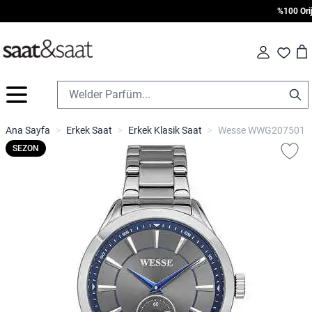
%100 Orijina
Car
Fav
İçeriğe geç
Ana Sayfa
>
Erkek Saat
>
Erkek Klasik Saat
>
Wesse WWG207501 Erk
SEZON