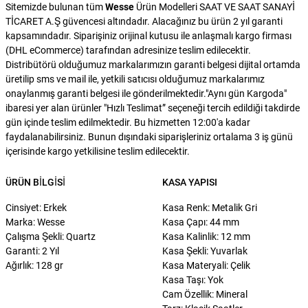
Sitemizde bulunan tüm
Wesse
Ürün Modelleri SAAT VE SAAT SANAYİ
TİCARET A.Ş güvencesi altındadır. Alacağınız bu ürün 2 yıl garanti
kapsamındadır. Siparişiniz orijinal kutusu ile anlaşmalı kargo firması
(DHL eCommerce) tarafından adresinize teslim edilecektir.
Distribütörü olduğumuz markalarımızın garanti belgesi dijital ortamda
üretilip sms ve mail ile, yetkili satıcısı olduğumuz markalarımız
onaylanmış garanti belgesi ile gönderilmektedir."Aynı gün Kargoda"
ibaresi yer alan ürünler "Hızlı Teslimat” seçeneği tercih edildiği takdirde
gün içinde teslim edilmektedir. Bu hizmetten 12:00'a kadar
faydalanabilirsiniz. Bunun dışındaki siparişleriniz ortalama 3 iş günü
içerisinde kargo yetkilisine teslim edilecektir.
ÜRÜN BILGISI
KASA YAPISI
Cinsiyet: Erkek
Kasa Renk: Metalik Gri
Marka: Wesse
Kasa Çapı: 44 mm
Çalışma Şekli: Quartz
Kasa Kalinlik: 12 mm
Garanti: 2 Yıl
Kasa Şekli: Yuvarlak
Ağırlık: 128 gr
Kasa Materyali: Çelik
Kasa Taşı: Yok
Cam Özellik: Mineral