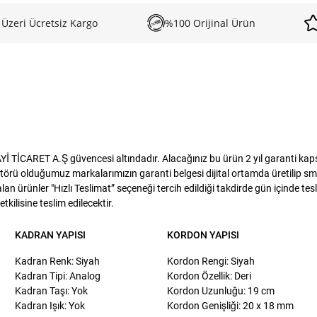
 Üzeri Ücretsiz Kargo
%100 Orijinal Ürün
TİCARET A.Ş güvencesi altındadır. Alacağınız bu ürün 2 yıl garanti kapsam
törü olduğumuz markalarımızın garanti belgesi dijital ortamda üretilip sms
lan ürünler "Hızlı Teslimat” seçeneği tercih edildiği takdirde gün içinde te
kilisine teslim edilecektir.
KADRAN YAPISI
KORDON YAPISI
Kadran Renk: Siyah
Kordon Rengi: Siyah
Kadran Tipi: Analog
Kordon Özellik: Deri
Kadran Taşı: Yok
Kordon Uzunluğu: 19 cm
Kadran Işık: Yok
Kordon Genişliği: 20 x 18 mm