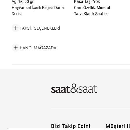
Ağırlık: 90 gr
Kasa Taşı: Yok
Hayvansal İçerik Bilgisi: Dana
Cam Özellik: Mineral
Derisi
Tarz: Klasik Saatler
TAKSIT SEÇENEKLERI
Wesse WWG203812 Erkek Kol Saati Taksit Seçenekleri
HANGI MAĞAZADA
Wesse WWG203812 Erkek Kol Saati Hangi Mağazada Bulabiliri
Bizi Takip Edin!
Müşteri H