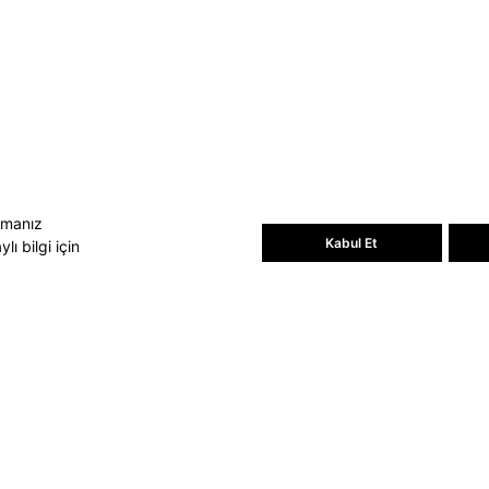
Bültene üye olun, kampanya ve
süprizleri kaçırmayın
E-posta Adresiniz
Üye Ol
E-posta adresinizi vererek
E-Bülten
aydınlatma metni
uyarınca tarafınıza e-
posta gönderilmesini kabul etmiş
olursunuz.
- Daha sonra abonelikten çıkabilirsiniz.
amanız
Kabul Et
ı bilgi için