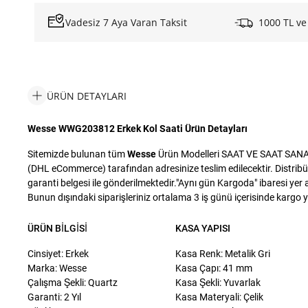
Vadesiz 7 Aya Varan Taksit
1000 TL ve
ÜRÜN DETAYLARI
Wesse WWG203812 Erkek Kol Saati Ürün Detayları
Sitemizde bulunan tüm
Wesse
Ürün Modelleri SAAT VE SAAT SANAYİ 
(DHL eCommerce) tarafından adresinize teslim edilecektir. Distribü
garanti belgesi ile gönderilmektedir."Aynı gün Kargoda" ibaresi yer a
Bunun dışındaki siparişleriniz ortalama 3 iş günü içerisinde kargo yet
ÜRÜN BILGISI
KASA YAPISI
Cinsiyet: Erkek
Kasa Renk: Metalik Gri
Marka: Wesse
Kasa Çapı: 41 mm
Çalışma Şekli: Quartz
Kasa Şekli: Yuvarlak
Garanti: 2 Yıl
Kasa Materyali: Çelik