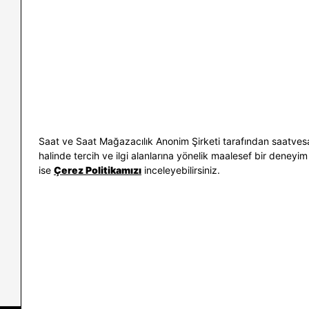
İletişim
Nasıl Alırım
Sıkça Sorulan Sorular
Kargo ve İade
Kullanım Koşulları
Banka Taksit 
Kişisel Verilerin Korunması
Banka Hesap B
ve Aydınlatma Metni
Kolay İade
Bilgi Toplumu Hizmetleri
Sipariş Takip
Hediye Kartı 
E-Garanti ve 
Saat ve Saat Mağazacılık Anonim Şirketi tarafından saatvesa
Kullanım Kıla
halinde tercih ve ilgi alanlarına yönelik maalesef bir deneyim 
ise
Çerez Politikamızı
inceleyebilirsiniz.
İletişim
WhatsAp
0212 232 72 28
850 460 72 4