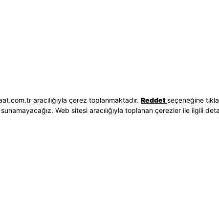
Hakkımızda
Erkek Saat
 İşlemleri
Neden Saat ve Saat
Kadın Saat
Seçenekleri
Mağazalar
Tüm Ürünler
ilgileri
Kurumsal Satış
Takı & Aksesuar
Mağazada Teknik Servis
Kampanyalar
Yatırımcı İlişkileri
İndirimliler
Sorgula
Online Özel
E-Fatura
Hediye Kartı
at.com.tr aracılığıyla çerez toplanmaktadır.
Reddet
seçeneğine tıkl
vuzları
Blog
sunamayacağız. Web sitesi aracılığıyla toplanan çerezler ile ilgili detayl
p
Bizi Takip Edin
Bize Ulaşın
3