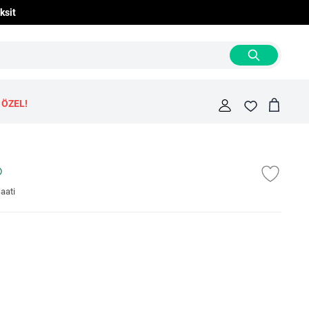
ksit
 ÖZEL!
Cart
Fav
aati