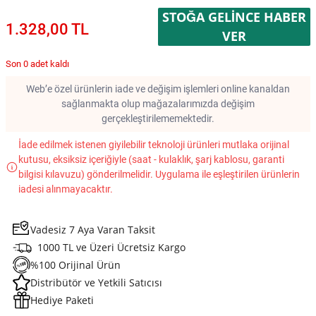
STOĞA GELINCE HABER
1.328,00 TL
VER
Son 0 adet kaldı
Web’e özel ürünlerin iade ve değişim işlemleri online kanaldan
sağlanmakta olup mağazalarımızda değişim
gerçekleştirilememektedir.
İade edilmek istenen giyilebilir teknoloji ürünleri mutlaka orijinal
kutusu, eksiksiz içeriğiyle (saat - kulaklık, şarj kablosu, garanti
bilgisi kılavuzu) gönderilmelidir. Uygulama ile eşleştirilen ürünlerin
iadesi alınmayacaktır.
Vadesiz 7 Aya Varan Taksit
1000 TL ve Üzeri Ücretsiz Kargo
%100 Orijinal Ürün
Distribütör ve Yetkili Satıcısı
Hediye Paketi