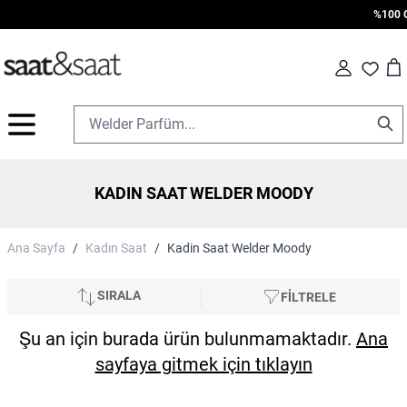
%100 Ori
Car
Fav
İçeriğe geç
KADIN SAAT WELDER MOODY
Ana Sayfa
/
Kadın Saat
/
Kadin Saat Welder Moody
SIRALA
FİLTRELE
Şu an için burada ürün bulunmamaktadır.
Ana
sayfaya gitmek için tıklayın