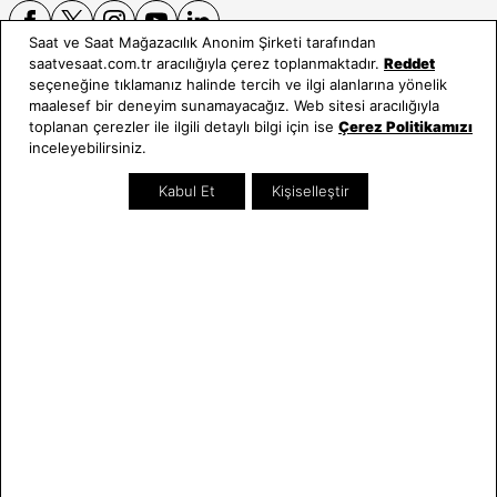
Saat ve Saat Mağazacılık Anonim Şirketi tarafından
saatvesaat.com.tr aracılığıyla çerez toplanmaktadır.
Reddet
seçeneğine tıklamanız halinde tercih ve ilgi alanlarına yönelik
E-BÜLTEN
maalesef bir deneyim sunamayacağız. Web sitesi aracılığıyla
toplanan çerezler ile ilgili detaylı bilgi için ise
Çerez Politikamızı
Bültene üye olun, kampanya ve süprizleri kaçırmayın
inceleyebilirsiniz.
E-posta Adresiniz
Kabul Et
Kişiselleştir
Üye Ol
E-posta adresinizi vererek
E-Bülten aydınlatma metni
uyarınca tarafınıza e-posta
gönderilmesini kabul etmiş olursunuz.
- Daha sonra abonelikten çıkabilirsiniz.