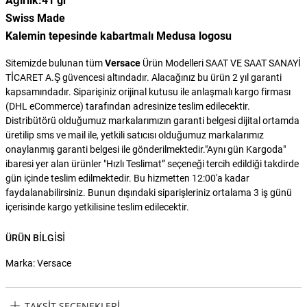
Ağırlık:41 gr
Swiss Made
Kalemin tepesinde kabartmalı Medusa logosu
Sitemizde bulunan tüm
Versace
Ürün Modelleri SAAT VE SAAT SANAYİ
TİCARET A.Ş güvencesi altındadır. Alacağınız bu ürün 2 yıl garanti
kapsamındadır. Siparişiniz orijinal kutusu ile anlaşmalı kargo firması
(DHL eCommerce) tarafından adresinize teslim edilecektir.
Distribütörü olduğumuz markalarımızın garanti belgesi dijital ortamda
üretilip sms ve mail ile, yetkili satıcısı olduğumuz markalarımız
onaylanmış garanti belgesi ile gönderilmektedir."Aynı gün Kargoda"
ibaresi yer alan ürünler "Hızlı Teslimat” seçeneği tercih edildiği takdirde
gün içinde teslim edilmektedir. Bu hizmetten 12:00'a kadar
faydalanabilirsiniz. Bunun dışındaki siparişleriniz ortalama 3 iş günü
içerisinde kargo yetkilisine teslim edilecektir.
ÜRÜN BILGISI
Marka: Versace
TAKSIT SEÇENEKLERI