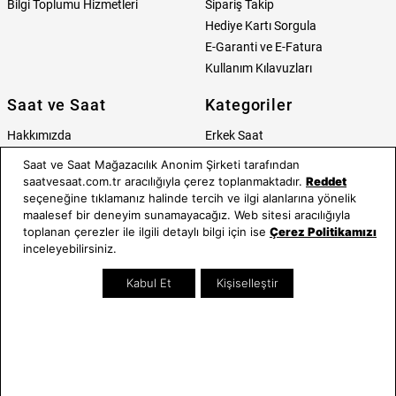
Bilgi Toplumu Hizmetleri
Sipariş Takip
Hediye Kartı Sorgula
E-Garanti ve E-Fatura
Kullanım Kılavuzları
Saat ve Saat
Kategoriler
Hakkımızda
Erkek Saat
Neden Saat ve Saat
Kadın Saat
Saat ve Saat Mağazacılık Anonim Şirketi tarafından
Mağazalar
Tüm Ürünler
saatvesaat.com.tr aracılığıyla çerez toplanmaktadır.
Reddet
seçeneğine tıklamanız halinde tercih ve ilgi alanlarına yönelik
Kurumsal Satış
Takı & Aksesuar
maalesef bir deneyim sunamayacağız. Web sitesi aracılığıyla
Mağazada Teknik Servis
Kampanyalar
toplanan çerezler ile ilgili detaylı bilgi için ise
Çerez Politikamızı
Yatırımcı İlişkileri
İndirimliler
inceleyebilirsiniz.
Online Özel
Kabul Et
Kişiselleştir
Hediye Kartı
Blog
İletişim
WhatsApp
0212 232 72 28
850 460 72 43