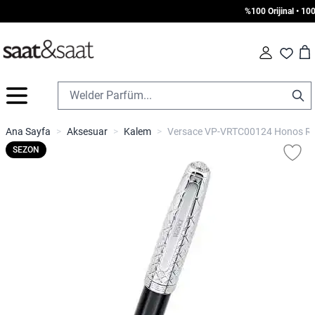
%100 Orijinal • 1000 
Car
Fav
İçeriğe geç
Ana Sayfa
>
Aksesuar
>
Kalem
>
Versace VP-VRTC00124 Honos Rol
SEZON