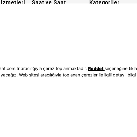
izmetleri
Saat ve Saat
Kategoriler
Hakkımızda
Erkek Saat
 İşlemleri
Neden Saat ve Saat
Kadın Saat
Seçenekleri
Mağazalar
Tüm Ürünler
ilgileri
Kurumsal Satış
Takı & Aksesuar
Mağazada Teknik Servis
Kampanyalar
Yatırımcı İlişkileri
İndirimliler
Sorgula
Online Özel
E-Fatura
Hediye Kartı
at.com.tr aracılığıyla çerez toplanmaktadır.
Reddet
seçeneğine tıkl
vuzları
Blog
ağız. Web sitesi aracılığıyla toplanan çerezler ile ilgili detaylı bilgi 
p
Bizi Takip Edin
Bize Ulaşın
3