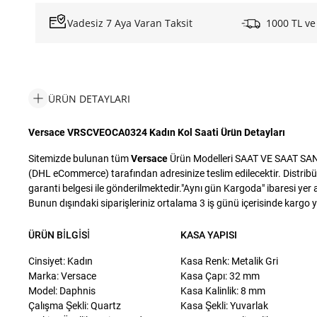
Vadesiz 7 Aya Varan Taksit
1000 TL ve
ÜRÜN DETAYLARI
Versace VRSCVEOCA0324 Kadın Kol Saati Ürün Detayları
Sitemizde bulunan tüm
Versace
Ürün Modelleri SAAT VE SAAT SANAYİ
(DHL eCommerce) tarafından adresinize teslim edilecektir. Distribü
garanti belgesi ile gönderilmektedir."Aynı gün Kargoda" ibaresi yer a
Bunun dışındaki siparişleriniz ortalama 3 iş günü içerisinde kargo yet
ÜRÜN BILGISI
KASA YAPISI
Cinsiyet: Kadın
Kasa Renk: Metalik Gri
Marka: Versace
Kasa Çapı: 32 mm
Model: Daphnis
Kasa Kalinlik: 8 mm
Çalışma Şekli: Quartz
Kasa Şekli: Yuvarlak