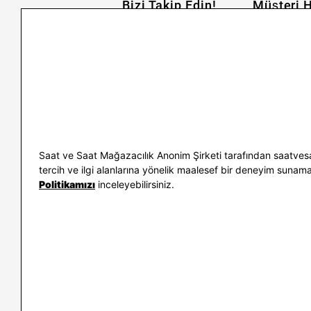
Bizi Takip Edin!
Müşteri H
İletişim
Nasıl Alırım
Sıkça Sorulan Sorular
Kargo ve İade
Kullanım Koşulları
Banka Taksit 
Kişisel Verilerin Korunması
Banka Hesap B
ve Aydınlatma Metni
Kolay İade
Bilgi Toplumu Hizmetleri
Sipariş Takip
Hediye Kartı 
E-Garanti ve 
Saat ve Saat Mağazacılık Anonim Şirketi tarafından saatvesa
Kullanım Kıla
tercih ve ilgi alanlarına yönelik maalesef bir deneyim sunamayac
Politikamızı
inceleyebilirsiniz.
İletişim
WhatsAp
0212 232 72 28
850 460 72 4