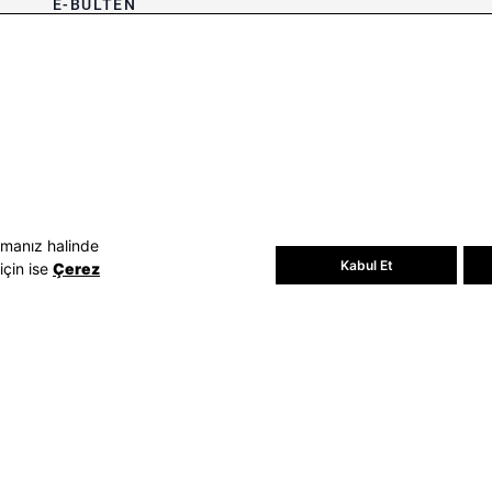
E-BÜLTEN
Bültene üye olun, kampanya ve
süprizleri kaçırmayın
E-posta Adresiniz
Üye Ol
E-posta adresinizi vererek
E-Bülten
aydınlatma metni
uyarınca tarafınıza e-
posta gönderilmesini kabul etmiş
olursunuz.
- Daha sonra abonelikten çıkabilirsiniz.
amanız halinde
Kabul Et
için ise
Çerez