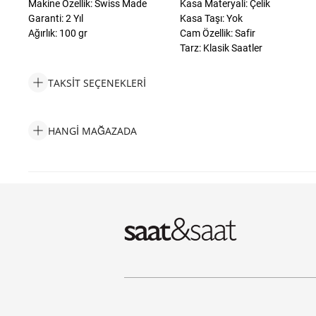
Makine Özellik: Swiss Made
Kasa Materyali: Çelik
Garanti: 2 Yıl
Kasa Taşı: Yok
Ağırlık: 100 gr
Cam Özellik: Safir
Tarz: Klasik Saatler
TAKSIT SEÇENEKLERI
Versace VRSCVEOCA0324 Kadın Kol Saati Taksit Seçenekleri
HANGI MAĞAZADA
Versace VRSCVEOCA0324 Kadın Kol Saati Hangi Mağazada Bula