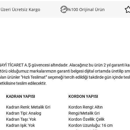
 Üzeri Ücretsiz Kargo
%100 Orijinal Ürün
 TİCARET A.Ş güvencesi altındadır. Alacağınız bu ürün 2 yıl garanti kapsa
törü olduğumuz markalarımızın garanti belgesi dijital ortamda üretilip sms
lan ürünler "Hızlı Teslimat” seçeneği tercih edildiği takdirde gün içinde te
kilisine teslim edilecektir.
KADRAN YAPISI
KORDON YAPISI
Kadran Renk: Metalik Gri
Kordon Rengi: Altın
Kadran Tipi: Analog
Rengi/Metalik Gri
Kadran Taşı: Yok
Kordon Özellik: Çelik
Kadran Işık: Yok
Kordon Uzunluğu: 16 cm