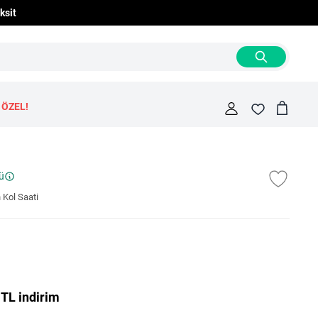
ksit
 ÖZEL!
Cart
Fav
ü
Kol Saati
 TL indirim