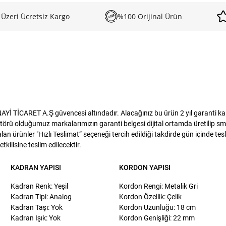
 Üzeri Ücretsiz Kargo
%100 Orijinal Ürün
 TİCARET A.Ş güvencesi altındadır. Alacağınız bu ürün 2 yıl garanti kapsa
törü olduğumuz markalarımızın garanti belgesi dijital ortamda üretilip sms
lan ürünler "Hızlı Teslimat” seçeneği tercih edildiği takdirde gün içinde te
kilisine teslim edilecektir.
KADRAN YAPISI
KORDON YAPISI
Kadran Renk: Yeşil
Kordon Rengi: Metalik Gri
Kadran Tipi: Analog
Kordon Özellik: Çelik
Kadran Taşı: Yok
Kordon Uzunluğu: 18 cm
Kadran Işık: Yok
Kordon Genişliği: 22 mm