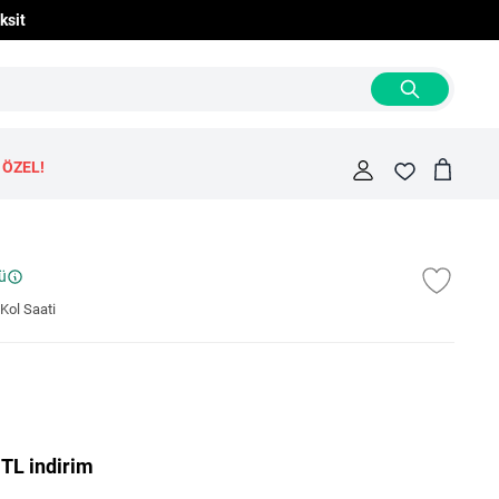
ksit
 ÖZEL!
Cart
Fav
ü
ol Saati
 TL indirim