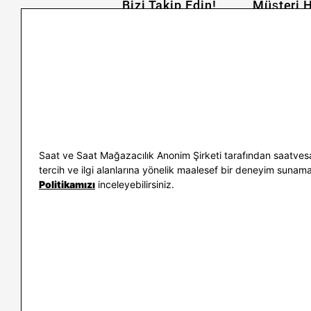
Bizi Takip Edin!
Müşteri H
İletişim
Nasıl Alırım
Sıkça Sorulan Sorular
Kargo ve İade
Kullanım Koşulları
Banka Taksit 
Kişisel Verilerin Korunması
Banka Hesap B
ve Aydınlatma Metni
Kolay İade
Bilgi Toplumu Hizmetleri
Sipariş Takip
Hediye Kartı 
E-Garanti ve 
Saat ve Saat Mağazacılık Anonim Şirketi tarafından saatvesa
Kullanım Kıla
tercih ve ilgi alanlarına yönelik maalesef bir deneyim sunamayac
Politikamızı
inceleyebilirsiniz.
İletişim
WhatsAp
0212 232 72 28
850 460 72 4