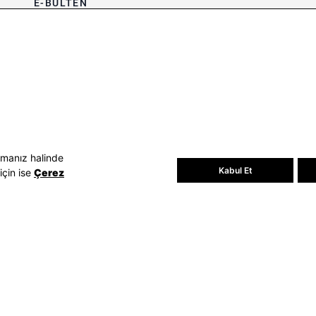
E-BÜLTEN
Bültene üye olun, kampanya ve
süprizleri kaçırmayın
E-posta Adresiniz
Üye Ol
E-posta adresinizi vererek
E-Bülten
aydınlatma metni
uyarınca tarafınıza e-
posta gönderilmesini kabul etmiş
olursunuz.
- Daha sonra abonelikten çıkabilirsiniz.
amanız halinde
Kabul Et
için ise
Çerez