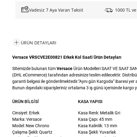
Vadesiz 7 Aya Varan Taksit
1000 TL ve
ÜRÜN DETAYLARI
Versace VRSCVE2E00821 Erkek Kol Saati Ürün Detayları
Sitemizde bulunan tüm
Versace
Ürün Modelleri SAAT VE SAAT SANAYİ
(DHL eCommerce) tarafından adresinize teslim edilecektir. Distribü
garanti belgesi ile gönderilmektedir."Aynı gün Kargoda" ibaresi yer a
Bunun dışındaki siparişleriniz ortalama 3 iş günü içerisinde kargo yet
ÜRÜN BILGISI
KASA YAPISI
Cinsiyet: Erkek
Kasa Renk: Metalik Gri
Marka: Versace
Kasa Çapı: 45 mm
Model: New Chrono
Kasa Kalinlik: 13 mm
Çalışma Şekli: Quartz
Kasa Şekli: Yuvarlak