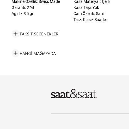
Makine Özellik: Swiss Made
Kasa Materyali: Çelik
Garanti: 2 Yıl
Kasa Taşı: Yok
Ağırlık: 95 gr
Cam Özellik: Safir
Tarz: Klasik Saatler
TAKSIT SEÇENEKLERI
Versace VRSCVE2E00821 Erkek Kol Saati Taksit Seçenekleri
HANGI MAĞAZADA
Versace VRSCVE2E00821 Erkek Kol Saati Hangi Mağazada Bulab