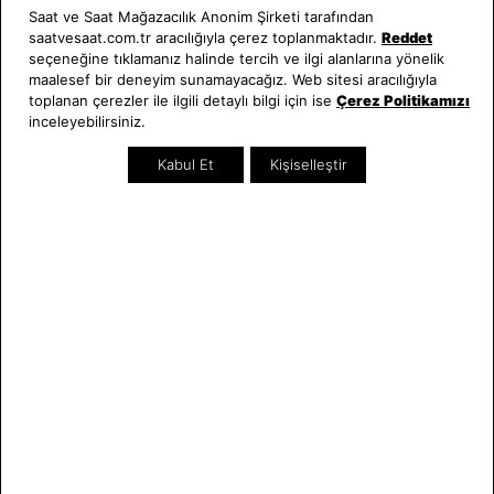
UC7992 Erkek Kol Saati
UC7999 Erkek Kol Saati
Saat ve Saat Mağazacılık Anonim Şirketi tarafından
125.000,00 TL
125.000,00 TL
saatvesaat.com.tr aracılığıyla çerez toplanmaktadır.
Reddet
seçeneğine tıklamanız halinde tercih ve ilgi alanlarına yönelik
maalesef bir deneyim sunamayacağız. Web sitesi aracılığıyla
Swiss Made
Swiss Made
toplanan çerezler ile ilgili detaylı bilgi için ise
Çerez Politikamızı
inceleyebilirsiniz.
Kabul Et
Kişiselleştir
Universe Constant
Universe Constant
UC8132 Erkek Kol Saati
UC8134 Erkek Kol Saati
96.000,00 TL
96.000,00 TL
Swiss Made
SEZON
Swiss Made