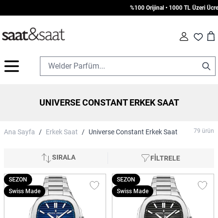
%100 Orijinal • 1000 TL Üzeri Ücretsiz Kargo • 
Car
Fav
İçeriğe geç
UNIVERSE CONSTANT ERKEK SAAT
79
ürün
Ana Sayfa
/
Erkek Saat
/
Universe Constant Erkek Saat
SIRALA
FİLTRELE
SEZON
SEZON
Swiss Made
Swiss Made